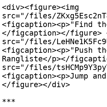
<div><figure><img 
src="/files/ZKxg5Esc2nT
<figcaption><p>"Find th
</figcaption></figure> 
src="/files/LeHNe1K5Fc9
<figcaption><p>"Push th
Rangliste</p></figcapti
src="/files/tsHCMp9Y3py
<figcaption><p>Jump and
</figure></div>

***
