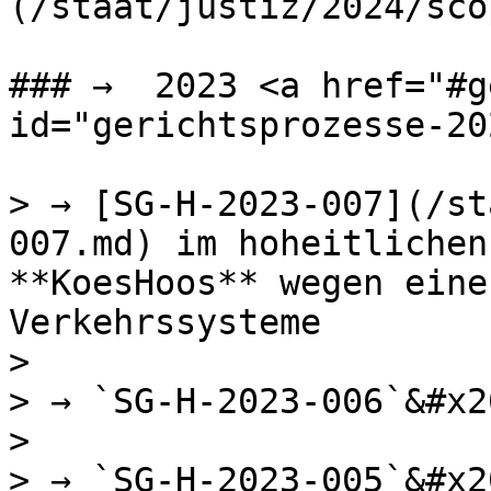
(/staat/justiz/2024/sco
### →  2023 <a href="#g
id="gerichtsprozesse-20
> → [SG-H-2023-007](/st
007.md) im hoheitlichen
**KoesHoos** wegen eine
Verkehrssysteme

>

> → `SG-H-2023-006`&#x20
>

> → `SG-H-2023-005`&#x20