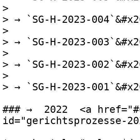
>

> → `SG-H-2023-004`&#x20
>

> → `SG-H-2023-003`&#x20
>

> → `SG-H-2023-002`&#x20
>

> → `SG-H-2023-001`&#x20
### →  2022  <a href="#
id="gerichtsprozesse-20