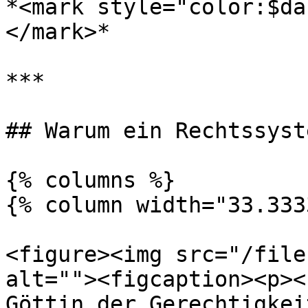
*<mark style="color:$da
</mark>*

***

## Warum ein Rechtssyste
{% columns %}

{% column width="33.333
<figure><img src="/file
alt=""><figcaption><p><
Göttin der Gerechtigkei