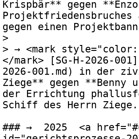
Krispbär** gegen **Enzo
Projektfriedensbruches 
gegen einen Projektbann.
>

> → <mark style="color:
</mark> [SG-H-2026-001]
2026-001.md) in der ziv
Ziege** gegen **Benny u
der Errichtung phallusf
Schiff des Herrn Ziege.

### →  2025  <a href="#
id="gerichtsprozesse-20