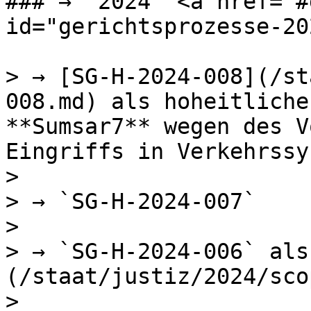
### →  2024  <a href="#
id="gerichtsprozesse-20
> → [SG-H-2024-008](/st
008.md) als hoheitliche
**Sumsar7** wegen des V
Eingriffs in Verkehrssy
>

> → `SG-H-2024-007`

>

> → `SG-H-2024-006` als
(/staat/justiz/2024/sco
>
