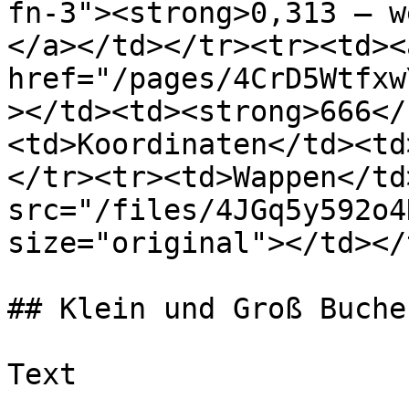
fn-3"><strong>0,313 – w
</a></td></tr><tr><td><a
href="/pages/4CrD5Wtfxw
></td><td><strong>666</
<td>Koordinaten</td><td
</tr><tr><td>Wappen</td
src="/files/4JGq5y592o4
size="original"></td></
## Klein und Groß Buchen
Text
