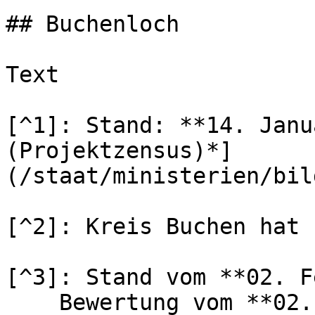
## Buchenloch

Text

[^1]: Stand: **14. Janu
(Projektzensus)*]
(/staat/ministerien/bil
[^2]: Kreis Buchen hat 
[^3]: Stand vom **02. F
    Bewertung vom **02. Februar 2026**:\
