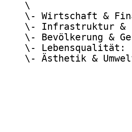
    \

    \- Wirtschaft & Finanzen: `0,004`\

    \- Infrastruktur & Erschließung: `0,547`\

    \- Bevölkerung & Gesellschaft: `0,026`\

    \- Lebensqualität: `0,180`\
