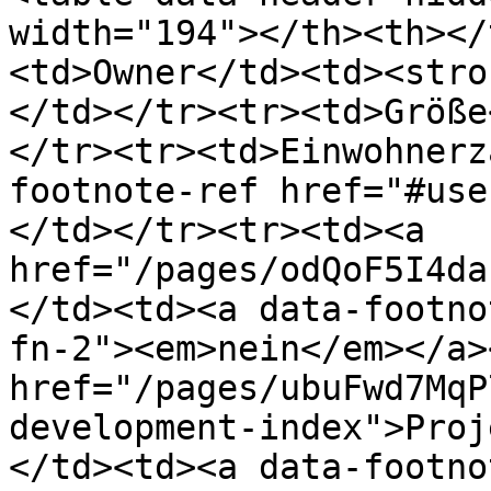
width="194"></th><th></
<td>Owner</td><td><stro
</td></tr><tr><td>Größe
</tr><tr><td>Einwohnerz
footnote-ref href="#use
</td></tr><tr><td><a 
href="/pages/odQoF5I4da
</td><td><a data-footno
fn-2"><em>nein</em></a>
href="/pages/ubuFwd7MqP
development-index">Proj
</td><td><a data-footno