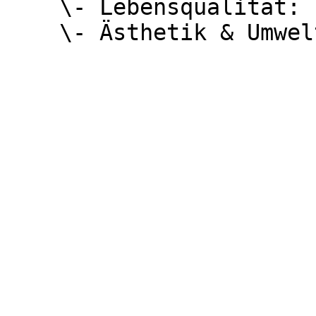
    \- Lebensqualität: `0,660`\
