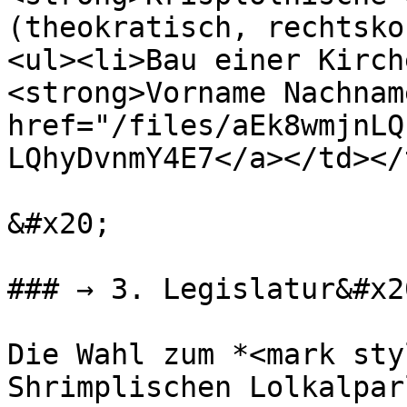
(theokratisch, rechtsko
<ul><li>Bau einer Kirch
<strong>Vorname Nachnam
href="/files/aEk8wmjnLQ
LQhyDvnmY4E7</a></td></
&#x20;

### → 3. Legislatur&#x20
Die Wahl zum *<mark sty
Shrimplischen Lolkalpar