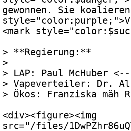
gewonnen. Sie koalieren
style="color:purple;">V
<mark style="color:$suc
> **Regierung:**

>

> LAP: Paul McHuber <--
> Vapeverteiler: Dr. Al
> Ökos: Franziska mäh Ra
<div><figure><img 
src="/files/1DwPZhr86uQ