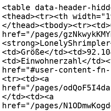
<table data-header-hidd
<thead><tr><th width="1
</thead><tbody><tr><td>
href="/pages/gzNkwykKMY
<strong>LonelyShrimpler
<td>Größe</td><td>92.10
<td>Einwohnerzahl</td><
href="#user-content-fn-
<tr><td><a 
href="/pages/odQoF5I4da
</td><td><a 
href="/pages/N1ODmwKogd