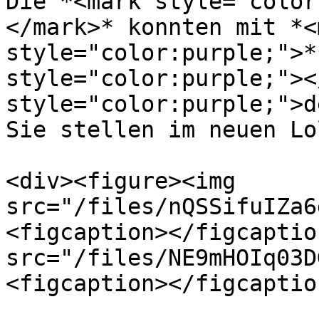
Die *<mark style="color
</mark>* konnten mit *<m
style="color:purple;">*
style="color:purple;"><
style="color:purple;">d
Sie stellen im neuen Lo
<div><figure><img 
src="/files/nQSSifuIZa6
<figcaption></figcaptio
src="/files/NE9mHOIq03D
<figcaption></figcaptio