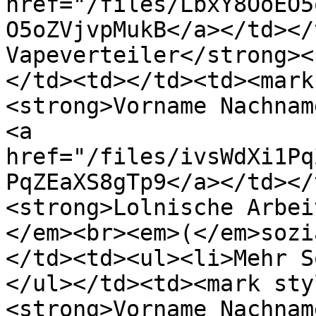
href="/files/LbxY8OoEO5
O5oZVjvpMukB</a></td></
Vapeverteiler</strong><
</td><td></td><td><mark
<strong>Vorname Nachnam
<a 
href="/files/ivsWdXi1Pq
PqZEaXS8gTp9</a></td></
<strong>Lolnische Arbei
</em><br><em>(</em>sozi
</td><td><ul><li>Mehr S
</ul></td><td><mark sty
<strong>Vorname Nachnam