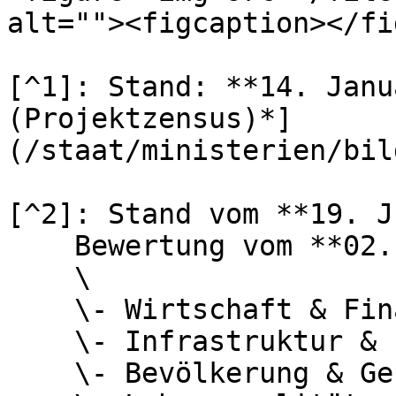
alt=""><figcaption></fi
[^1]: Stand: **14. Janu
(Projektzensus)*]
(/staat/ministerien/bil
[^2]: Stand vom **19. J
    Bewertung vom **02. Februar 2026**:\

    \

    \- Wirtschaft & Finanzen: `0,385`\

    \- Infrastruktur & Erschließung: `0,590`\

    \- Bevölkerung & Gesellschaft: `0,613`\
