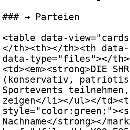
### → Parteien

<table data-view="cards
</th><th></th><th data-
data-type="files"></th>
<td><em><strong>DIE SHR
(konservativ, patriotis
Sportevents teilnehmen,
zeigen</li></ul></td><t
style="color:green;"><s
Nachname</strong></mark