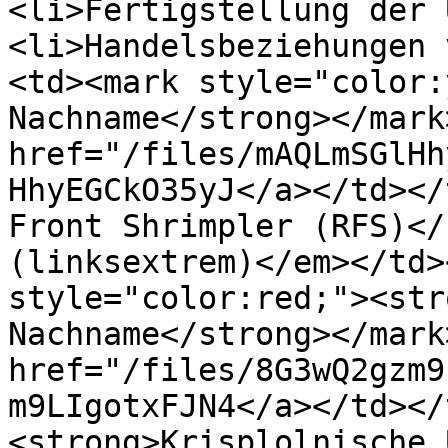
<li>Fertigstellung der 
<li>Handelsbeziehungen 
<td><mark style="color:
Nachname</strong></mark
href="/files/mAQLmSGlHh
HhyEGCkO35yJ</a></td></
Front Shrimpler (RFS)</
(linksextrem)</em></td>
style="color:red;"><str
Nachname</strong></mark
href="/files/8G3wQ2gzm9
m9LIgotxFJN4</a></td></
<strong>Krisplolnische 