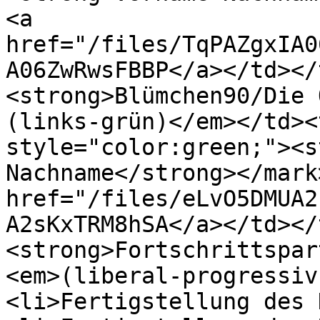
<a 
href="/files/TqPAZgxIA0
A06ZwRwsFBBP</a></td></
<strong>Blümchen90/Die 
(links-grün)</em></td><
style="color:green;"><s
Nachname</strong></mark
href="/files/eLvO5DMUA2
A2sKxTRM8hSA</a></td></
<strong>Fortschrittspar
<em>(liberal-progressiv
<li>Fertigstellung des 