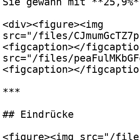
Sie gewann mit **25,9%*
<div><figure><img 
src="/files/CJmumGcTZ7p
<figcaption></figcaptio
src="/files/peaFulMKbGF
<figcaption></figcaptio
***

## Eindrücke

<figure><img src="/file