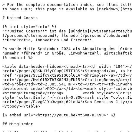
> For the complete documentation index, see [llms.txt](https://wiki.honigstadt.de/llms.txt). Markdown versions of documentation pages are available by appending `.md` to page URLs; this page is available as [Markdown](https://wiki.honigstadt.de/buendnis/united-coasts.md).

# United Coasts

{% hint style="info" %}
"**United Coasts**" ist das [Bündnis](/wissenswertes/bundnis.md) zwischen den Projekten von [CraftingBenny](/personen/craftingbenny.md), [SturmSee](/personen/sturmsee.md), [lehedo](/personen/lehedo.md) und [LonelyShrimpler](/personen/lonelyshrimpler.md). Es ist das größte Bündnis des Servers und steht für **Demokratie, Innovation und Frieden**.

Es wurde Mitte September 2024 als Abspaltung des [Grünen Ostens](/buendnis/ehemalige/gruner-osten.md) und [Europa](/buendnis/ehemalige/europa.md) gegründet und ist nunmehr *führend* in Größe, Einwohnerzahl, Wirtschaftskraft und Innovationen.
{% endhint %}

<table data-header-hidden><thead><tr><th width="184"></th><th></th></tr></thead><tbody><tr><td>Mitgliedsstaaten</td><td><a href="/pages/QRKNUJfyCCupQC5TF1RS">Sturmgrad</a>, <a href="/pages/1u2xtTHTmJ09f0OwWQoM">San Bennitos</a>, <a href="/pages/MfewixX5MOJ1PdZcHrmM">Leodorika</a> und <a href="/pages/SvIifcYxt295IQColGLA">Shrimpler</a></td></tr><tr><td>Vorsitzender<br><em>"Bündnispräsident"</em></td><td><a href="/pages/HwfGlRXTh7X82M3gFK15">CraftingBenny</a></td></tr><tr><td>Hauptstadt</td><td><a href="/pages/QRKNUJfyCCupQC5TF1RS">Sturmgrad</a></td></tr><tr><td>Größe</td><td>2.305.541 m²</td></tr><tr><td>Einwohner</td><td>1,55 Millionen</td></tr><tr><td>Durchschnitts-<a href="/pages/ubuFwd7MqP7lYRcUhSjB#projekt-development-index">PDI</a></td><td><mark style="color:blue;"><strong>0,660</strong></mark></td></tr><tr><td>Höchster und niedrigster PDI</td><td><strong>Sturmgrad</strong>        <mark style="color:$info;">[</mark>0,895<mark style="color:$info;">]</mark><br><strong>Sunvale City</strong>     <mark style="color:$info;">[</mark>0,306<mark style="color:$info;">]</mark></td></tr><tr><td>Regierungssitz</td><td>Regierungsviertel in <a href="/pages/EzvgG1Yu3wgxkj62loUW">San Bennitos City</a></td></tr><tr><td>Flagge</td><td><img src="/files/pGVgkcpGBQhhWGirlKXY" alt="" data-size="original"></td></tr></tbody></table>

{% embed url="<https://youtu.be/mt5VK-D3K90>" %}

## Mitglieder

* [**Sturmgrad**](/projekte/sturmgrad.md) als <mark style="color:orange;">Hauptstadt</mark> und größtes Projekt im Bündnis
* [**San Bennitos**](/projekte/san-bennitos.md) sowohl mit Insel, als auch mit Hafenmetropole (<mark style="color:orange;">Regierungssitz</mark>)
* [**Leodorika**](/projekte/leodorika.md), das für United Coasts sogar umgezogen ist.
* [**Shrimpler**](/projekte/shrimpler.md) als Neumitglied seit dem 23. April 2025

<figure><img src="/files/Fc4AQ8j5blxNcpCKP252" alt=""><figcaption></figcaption></figure>

***

## Regionalwahlen

Seitdem der "***Demokratie-Patch***" am 25. Januar 2025 vom UC-Kongress verabschiedet wurde, werden in den meisten Bündnismitgieds-Projekten so genannte Regionalwahlen durchgeführt in denen sich die Politik in der Legislaturperiode entscheidet. Vorbild war die erste demokratische Wahl überhaupt in [Sturmg](/projekte/sturmgrad.md#greater-than-erste-demokratische-wahl)[r](/projekte/sturmgrad.md#greater-than-erste-demokratische-wahl)[ad vo