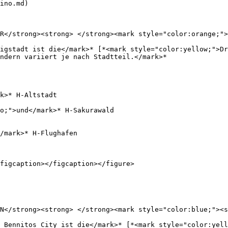
ino.md)

R</strong><strong> </strong><mark style="color:orange;">
igstadt ist die</mark>* [*<mark style="color:yellow;">Dr
ndern variiert je nach Stadtteil.</mark>*

k>* H-Altstadt

o;">und</mark>* H-Sakurawald

/mark>* H-Flughafen

figcaption></figcaption></figure>

N</strong><strong> </strong><mark style="color:blue;"><s
 Bennitos City ist die</mark>* [*<mark style="color:yell