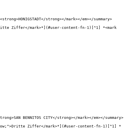
<strong>HONIGSTADT</strong></mark></em></summary>

itte Ziffer</mark>*](#user-content-fn-1)[^1] *<mark 
trong>SAN BENNITOS CITY</strong></mark></em></summary>

ow;">Dritte Ziffer</mark>*](#user-content-fn-1)[^1] *