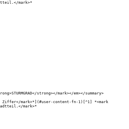
tteil.</mark>*

rong>STURMGRAD</strong></mark></em></summary>

 Ziffer</mark>*](#user-content-fn-1)[^1] *<mark 
adtteil.</mark>*
