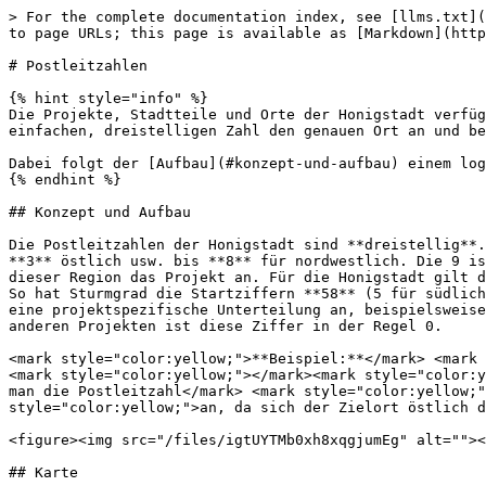
> For the complete documentation index, see [llms.txt](
to page URLs; this page is available as [Markdown](http
# Postleitzahlen

{% hint style="info" %}

Die Projekte, Stadtteile und Orte der Honigstadt verfüg
einfachen, dreistelligen Zahl den genauen Ort an und be
Dabei folgt der [Aufbau](#konzept-und-aufbau) einem log
{% endhint %}

## Konzept und Aufbau

Die Postleitzahlen der Honigstadt sind **dreistellig**.
**3** östlich usw. bis **8** für nordwestlich. Die 9 is
dieser Region das Projekt an. Für die Honigstadt gilt d
So hat Sturmgrad die Startziffern **58** (5 für südlich
eine projektspezifische Unterteilung an, beispielsweise
anderen Projekten ist diese Ziffer in der Regel 0.

<mark style="color:yellow;">**Beispiel:**</mark> <mark 
<mark style="color:yellow;"></mark><mark style="color:y
man die Postleitzahl</mark> <mark style="color:yellow;"
style="color:yellow;">an, da sich der Zielort östlich d
<figure><img src="/files/igtUYTMb0xh8xqgjumEg" alt=""><
## Karte
