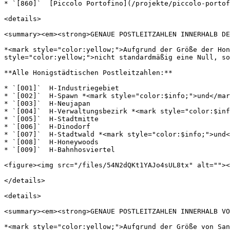
* `[860]`  [Piccolo Portofino](/projekte/piccolo-portof
<details>

<summary><em><strong>GENAUE POSTLEITZAHLEN INNERHALB DE
*<mark style="color:yellow;">Aufgrund der Größe der Hon
style="color:yellow;">nicht standardmäßig eine Null, so
**Alle Honigstädtischen Postleitzahlen:**

* `[001]`  H-Industriegebiet

* `[002]`  H-Spawn *<mark style="color:$info;">und</mar
* `[003]`  H-Neujapan

* `[004]`  H-Verwaltungsbezirk *<mark style="color:$inf
* `[005]`  H-Stadtmitte

* `[006]`  H-Dinodorf

* `[007]`  H-Stadtwald *<mark style="color:$info;">und<
* `[008]`  H-Honeywoods

* `[009]`  H-Bahnhosviertel

<figure><img src="/files/54N2dQKt1YAJo4sUL8tx" alt=""><
</details>

<details>

<summary><em><strong>GENAUE POSTLEITZAHLEN INNERHALB VO
*<mark style="color:yellow;">Aufgrund der Größe von San