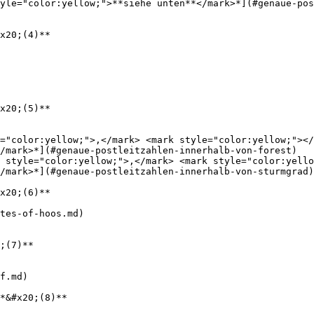
yle="color:yellow;">**siehe unten**</mark>*](#genaue-pos
x20;(4)**

x20;(5)**

="color:yellow;">,</mark> <mark style="color:yellow;"></
/mark>*](#genaue-postleitzahlen-innerhalb-von-forest)

 style="color:yellow;">,</mark> <mark style="color:yello
/mark>*](#genaue-postleitzahlen-innerhalb-von-sturmgrad)

x20;(6)**

tes-of-hoos.md)

;(7)**

f.md)

*&#x20;(8)**
