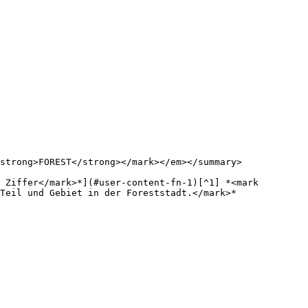
strong>FOREST</strong></mark></em></summary>

 Ziffer</mark>*](#user-content-fn-1)[^1] *<mark 
Teil und Gebiet in der Foreststadt.</mark>*
