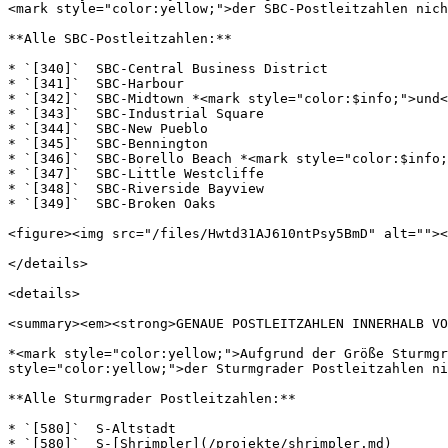
<mark style="color:yellow;">der SBC-Postleitzahlen nich
**Alle SBC-Postleitzahlen:**

* `[340]`  SBC-Central Business District

* `[341]`  SBC-Harbour

* `[342]`  SBC-Midtown *<mark style="color:$info;">und<
* `[343]`  SBC-Industrial Square

* `[344]`  SBC-New Pueblo

* `[345]`  SBC-Bennington

* `[346]`  SBC-Borello Beach *<mark style="color:$info;
* `[347]`  SBC-Little Westcliffe

* `[348]`  SBC-Riverside Bayview

* `[349]`  SBC-Broken Oaks

<figure><img src="/files/Hwtd31AJ610ntPsy5BmD" alt=""><
</details>

<details>

<summary><em><strong>GENAUE POSTLEITZAHLEN INNERHALB VO
*<mark style="color:yellow;">Aufgrund der Größe Sturmgr
style="color:yellow;">der Sturmgrader Postleitzahlen ni
**Alle Sturmgrader Postleitzahlen:**

* `[580]`  S-Altstadt

* `[580]`  S-[Shrimpler](/projekte/shrimpler.md)
