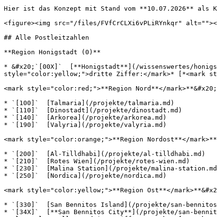
Hier ist das Konzept mit Stand vom **10.07.2026** als K
<figure><img src="/files/FVfCrCLXi6vPLiRYnkqr" alt=""><
## Alle Postleitzahlen

**Region Honigstadt (0)**

* &#x20;`[00X]`  [**Honigstadt**](/wissenswertes/honigs
style="color:yellow;">dritte Ziffer:</mark>* [*<mark st
<mark style="color:red;">**Region Nord**</mark>**&#x20;
* `[100]`  [Talmaria](/projekte/talmaria.md)

* `[110]`  [Dinostadt](/projekte/dinostadt.md)

* `[140]`  [Arkorea](/projekte/arkorea.md)

* `[190]`  [Valyria](/projekte/valyria.md)

<mark style="color:orange;">**Region Nordost**</mark>**
* `[200]`  [Al-Tilldhabi](/projekte/al-tilldhabi.md)

* `[210]`  [Rotes Wien](/projekte/rotes-wien.md)

* `[230]`  [Malina Station](/projekte/malina-station.md
* `[250]`  [Nordica](/projekte/nordica.md)

<mark style="color:yellow;">**Region Ost**</mark>**&#x2
* `[330]`  [San Bennitos Island](/projekte/san-bennitos
* `[34X]`  [**San Bennitos City**](/projekte/san-bennit