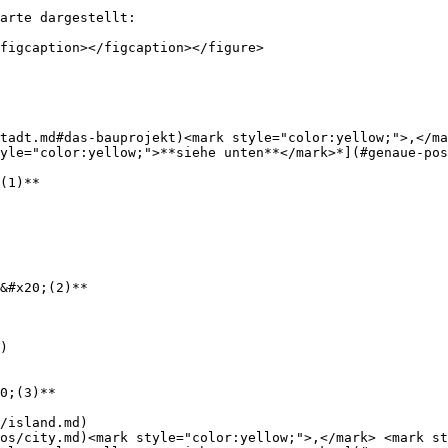
arte dargestellt:

figcaption></figcaption></figure>

tadt.md#das-bauprojekt)<mark style="color:yellow;">,</ma
yle="color:yellow;">**siehe unten**</mark>*](#genaue-pos
(1)**

&#x20;(2)**

)

0;(3)**

/island.md)

os/city.md)<mark style="color:yellow;">,</mark> <mark st