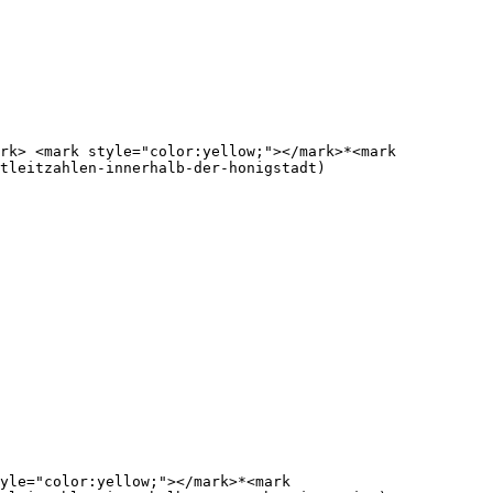
rk> <mark style="color:yellow;"></mark>*<mark 
tleitzahlen-innerhalb-der-honigstadt)

yle="color:yellow;"></mark>*<mark 