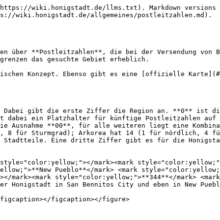
https://wiki.honigstadt.de/llms.txt). Markdown versions 
s://wiki.honigstadt.de/allgemeines/postleitzahlen.md).

en über **Postleitzahlen**, die bei der Versendung von B
grenzen das gesuchte Gebiet erheblich.

ischen Konzept. Ebenso gibt es eine [offizielle Karte](#
 Dabei gibt die erste Ziffer die Region an. **0** ist di
t dabei ein Platzhalter für künftige Postleitzahlen auf 
ie Ausnahme **00**, für alle weiteren liegt eine Kombina
, 8 für Sturmgrad); Arkorea hat 14 (1 für nördlich, 4 fü
 Stadtteile. Eine dritte Ziffer gibt es für die Honigsta
style="color:yellow;"></mark><mark style="color:yellow;"
ellow;">**New Pueblo**</mark> <mark style="color:yellow;
></mark><mark style="color:yellow;">**344**</mark> <mark
er Honigstadt in San Bennitos City und eben in New Puebl
figcaption></figcaption></figure>
