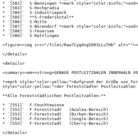
* `[582]`  S-Benningen *<mark style="color:$info;">und<
* `[583]`  S-Hochgradia

* `[584]`  S-Industriepark

* `[585]`  **S-Frederikstal**

* `[586]`  S-Mitte

* `[587]`  S-Börendorf *<mark style="color:$info;">und<
* `[588]`  S-Feuersee

* `[589]`  S-Rattlingen

<figure><img src="/files/Raw7Cygdvg5O03LLuTHb" alt=""><
</details>

<details>

<summary><em><strong>GENAUE POSTLEITZAHLEN INNERHALB VO
*<mark style="color:yellow;">Aufgrund der Größe von For
style="color:yellow;">der Foreststädter Postleitzahlen 
**Alle Foreststädtischen Postleitzahlen:**

* `[551]`  F-Feuchtewiese

* `[552]`  F-Foreststadt   (Azalea-Bereich)

* `[553]`  F-Foreststadt   (Birken-Bereich)

* `[554]`  F-Foreststadt   (Jungle-Bereich)

* `[555]`  F-Foreststadt   (Cherry-Bereich)

</details>
