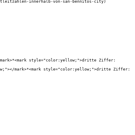
tleitzahlen-innerhalb-von-san-bennitos-city)

mark>*<mark style="color:yellow;">dritte Ziffer:
w;"></mark>*<mark style="color:yellow;">dritte Ziffer: