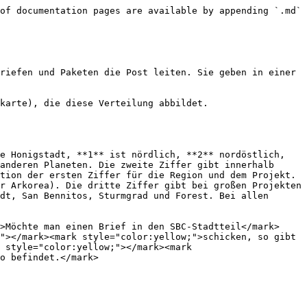
of documentation pages are available by appending `.md` 
riefen und Paketen die Post leiten. Sie geben in einer 
karte), die diese Verteilung abbildet.

e Honigstadt, **1** ist nördlich, **2** nordöstlich, 
anderen Planeten. Die zweite Ziffer gibt innerhalb 
tion der ersten Ziffer für die Region und dem Projekt. 
r Arkorea). Die dritte Ziffer gibt bei großen Projekten 
dt, San Bennitos, Sturmgrad und Forest. Bei allen 
>Möchte man einen Brief in den SBC-Stadtteil</mark> 
"></mark><mark style="color:yellow;">schicken, so gibt 
 style="color:yellow;"></mark><mark 
o befindet.</mark>
