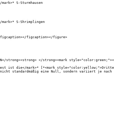
/mark>* S-Sturmhausen

/mark>* S-Shrimplingen

figcaption></figcaption></figure>

N</strong><strong> </strong><mark style="color:green;"><
est ist die</mark>* [*<mark style="color:yellow;">Dritte
nicht standardmäßig eine Null, sondern variiert je nach 