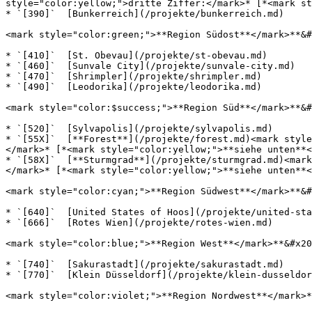
style="color:yellow;">dritte Ziffer:</mark>* [*<mark st
* `[390]`  [Bunkerreich](/projekte/bunkerreich.md)

<mark style="color:green;">**Region Südost**</mark>**&#
* `[410]`  [St. Obevau](/projekte/st-obevau.md)

* `[460]`  [Sunvale City](/projekte/sunvale-city.md)

* `[470]`  [Shrimpler](/projekte/shrimpler.md)

* `[490]`  [Leodorika](/projekte/leodorika.md)

<mark style="color:$success;">**Region Süd**</mark>**&#
* `[520]`  [Sylvapolis](/projekte/sylvapolis.md)

* `[55X]`  [**Forest**](/projekte/forest.md)<mark style
</mark>* [*<mark style="color:yellow;">**siehe unten**<
* `[58X]`  [**Sturmgrad**](/projekte/sturmgrad.md)<mark
</mark>* [*<mark style="color:yellow;">**siehe unten**<
<mark style="color:cyan;">**Region Südwest**</mark>**&#
* `[640]`  [United States of Hoos](/projekte/united-sta
* `[666]`  [Rotes Wien](/projekte/rotes-wien.md)

<mark style="color:blue;">**Region West**</mark>**&#x20
* `[740]`  [Sakurastadt](/projekte/sakurastadt.md)

* `[770]`  [Klein Düsseldorf](/projekte/klein-dusseldor
<mark style="color:violet;">**Region Nordwest**</mark>*