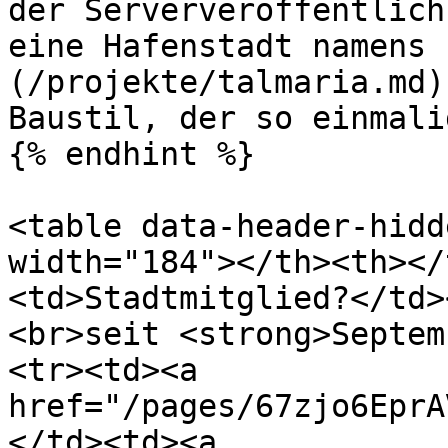
der Serververöffentlich
eine Hafenstadt namens 
(/projekte/talmaria.md)
Baustil, der so einmali
{% endhint %}

<table data-header-hidd
width="184"></th><th></
<td>Stadtmitglied?</td>
<br>seit <strong>Septem
<tr><td><a 
href="/pages/67zjo6EprA
</td><td><a 