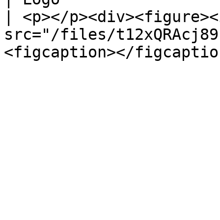
| <p></p><div><figure><i
src="/files/t12xQRAcj89