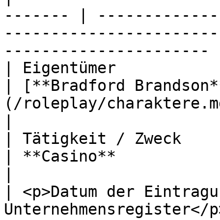
------- | -------------
-----------------------
---------------------- |
| Eigentümer                                              
| [**Bradford Brandson*
(/roleplay/charaktere.md#bradford-brandson)     
|

| Tätigkeit / Zweck                                       
| **Casino**                                                                                                       
|

| <p>Datum der Eintragu
Unternehmensregister</p> | **22.07.2024**                                      