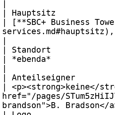
|

| Hauptsitz                                               
| [**SBC+ Business Towe
services.md#hauptsitz), San Bennitos Ci
|

| Standort                                                
| *ebenda*                                                                                                         
|

| Anteilseigner                                           
| <p><strong>keine</str
href="/pages/STum5zHiIJ
brandson">B. Bradson</a
| Logo                                                    