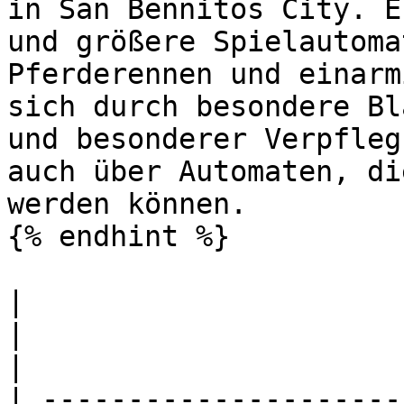
in San Bennitos City. E
und größere Spielautoma
Pferderennen und einarm
sich durch besondere Bl
und besonderer Verpfleg
auch über Automaten, di
werden können.

{% endhint %}

|                                                         
|                                                                                                                  
|

| ---------------------