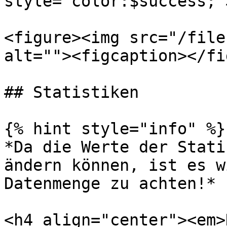
style="color:$success;"
<figure><img src="/file
alt=""><figcaption></fi
## Statistiken

{% hint style="info" %}

*Da die Werte der Stati
ändern können, ist es w
Datenmenge zu achten!*

<h4 align="center"><em>