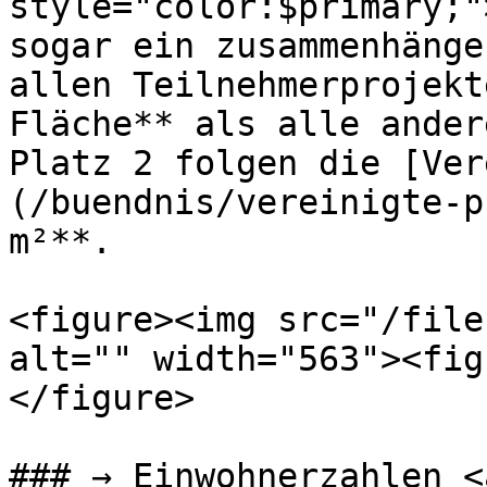
style="color:$primary;"
sogar ein zusammenhänge
allen Teilnehmerprojekt
Fläche** als alle ander
Platz 2 folgen die [Ver
(/buendnis/vereinigte-p
m²**.

<figure><img src="/file
alt="" width="563"><fig
</figure>

### → Einwohnerzahlen <