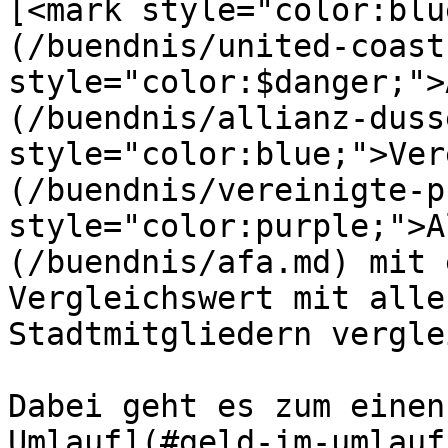
[<mark style="color:blu
(/buendnis/united-coast
style="color:$danger;">
(/buendnis/allianz-duss
style="color:blue;">Ver
(/buendnis/vereinigte-p
style="color:purple;">A
(/buendnis/afa.md) mit 
Vergleichswert mit alle
Stadtmitgliedern vergle
Dabei geht es zum einen
Umlauf](#geld-im-umlauf