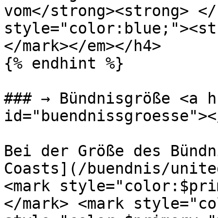
vom</strong><strong> </
style="color:blue;"><st
</mark></em></h4>

{% endhint %}

### → Bündnisgröße <a h
id="buendnissgroesse"></
Bei der Größe des Bündn
Coasts](/buendnis/unite
<mark style="color:$pri
</mark> <mark style="co