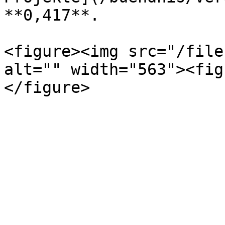
**0,417**.

<figure><img src="/file
alt="" width="563"><fig