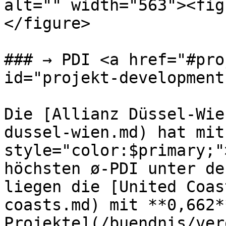
alt="" width="563"><fig
</figure>

### → PDI <a href="#pro
id="projekt-development
Die [Allianz Düssel-Wie
dussel-wien.md) hat mit
style="color:$primary;"
höchsten ø-PDI unter de
liegen die [United Coas
coasts.md) mit **0,662*
Projekte](/buendnis/ver