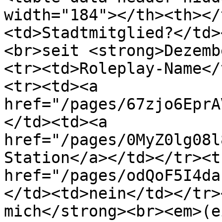
width="184"></th><th></
<td>Stadtmitglied?</td>
<br>seit <strong>Dezemb
<tr><td>Roleplay-Name</
<tr><td><a 
href="/pages/67zjo6EprA
</td><td><a 
href="/pages/0MyZ0lg08l
Station</a></td></tr><t
href="/pages/odQoF5I4da
</td><td>nein</td></tr>
mich</strong><br><em>(e