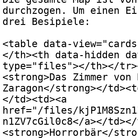
durchzogen. Um einen Ei
drei Besipiele:

<table data-view="cards
</th><th data-hidden da
type="files"></th></tr>
<strong>Das Zimmer von 
Zaragon</strong></td><t
</td><td><a 
href="/files/kjP1M8Szn1
n1ZV7cGil0c8</a></td></
<strong>Horrorbär</stro