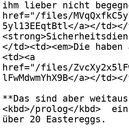
ihm lieber nicht begegn
href="/files/MVqQxfkC5y
5yl13EEqtBtl</a></td></
<strong>Sicherheitsdien
</td><td><em>Die haben 
<td><a 
href="/files/ZvcXy2x5lF
lFwMdwmYhX9B</a></td></
**Das sind aber weitaus 
<kbd>/prolog</kbd>  ein