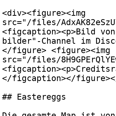
<div><figure><img 
src="/files/AdxAK82eSzU
<figcaption><p>Bild von
bilder"-Channel im Disc
</figure> <figure><img 
src="/files/8H9GPErQlYE
<figcaption><p>Creditsr
</figcaption></figure><
## Eastereggs

Die gesamte Map ist von