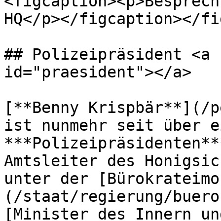
<figcaption><p>Besprech
HQ</p></figcaption></fi
## Polizeipräsident <a 
id="praesident"></a>

[**Benny Krispbär**](/p
ist nunmehr seit über e
***Polizeipräsidenten**
Amtsleiter des Honigsic
unter der [Bürokrateimo
(/staat/regierung/buero
[Minister des Innern un