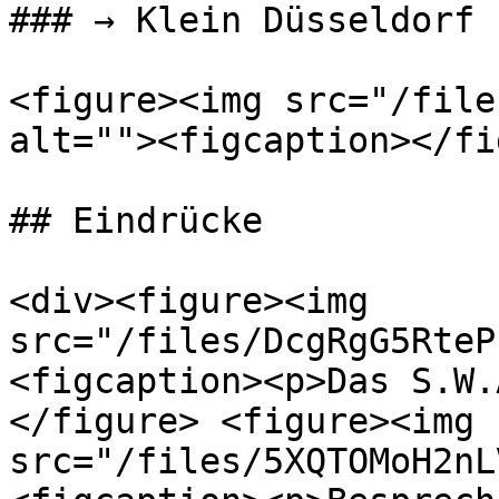
### → Klein Düsseldorf

<figure><img src="/file
alt=""><figcaption></fi
## Eindrücke

<div><figure><img 
src="/files/DcgRgG5RteP
<figcaption><p>Das S.W.
</figure> <figure><img 
src="/files/5XQTOMoH2nL