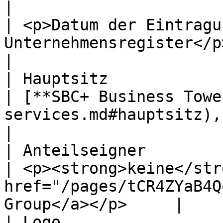
|

| <p>Datum der Eintragu
Unternehmensregister</p> | **18.07.2024**                                  
|

| Hauptsitz                                               
| [**SBC+ Business Towe
services.md#hauptsitz), San Bennitos
|

| Anteilseigner                                           
| <p><strong>keine</str
href="/pages/tCR4ZYaB4Q
Group</a></p>     |

| Logo                                                    