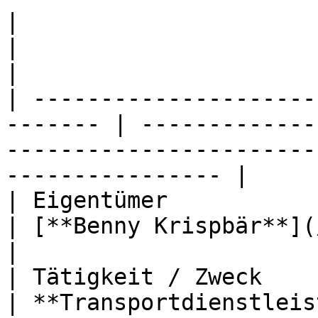
|                                                         
|                                                                                                            
|

| ---------------------
------- | -------------
-----------------------
---------------- |

| Eigentümer                                              
| [**Benny Krispbär**](/personen/craftingbenny.md)
|

| Tätigkeit / Zweck                                       
| **Transportdienstleister**                                                              