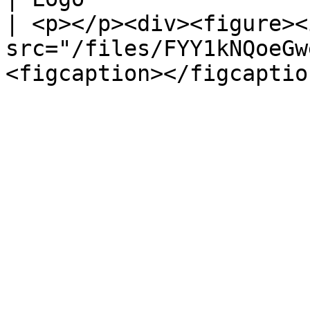
| <p></p><div><figure><i
src="/files/FYY1kNQoeGw