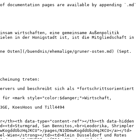
of documentation pages are available by appending `.md` 
insam wirtschaften, eine gemeinsame Außenpolitik 
ielen in der Honigstadt ist, ist die Mitgliedschaft in 
ne Osten](/buendnis/ehemalige/gruner-osten.md) (Sept. 
cheinung treten:

ervers und beschreibt sich als *fortschrittsorientiert 
 für <mark style="color:$danger;">Wirtschaft, 
3GE, KoesHoos und Till4494

r</th><th data-type="content-ref"></th><th data-hidden 
d><td>Sturmgrad, San Bennitos,<br>Leodorika, Shrimpler 
wKogddUbzHqJKCU">/pages/N1ODmwKogddUbzHqJKCU</a></td>
el-Wien</strong></td><td>Klein Düsseldorf und Rotes 