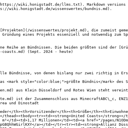
https://wiki.honigstadt.de/llms.txt). Markdown versions 
s://wiki.honigstadt.de/wissenswertes/bundnis.md).

[Projekten](/wissenswertes/projekt.md), die zumeist geme
 Gründung eines Projekts essenziell und notwendig zum Sp
ne Reihe an Bündnissen. Die beiden größten sind der [Grü
-coasts.md) (Sept. 2024 - heute)

lle Bündnisse, von denen bislang nur zwei richtig in Ers
as <mark style="color:blue;">größte Bündnis</mark> des S
en.md) aus Klein Düsseldorf und Rotes Wien steht vereint
te.md) ist der Zusammenschluss aus MinecraftABC\_c, ENZ1
rea und Dinostadt

eder</th><th>Vorsitzender</th><th>Größe</th><th>Einwohne
</thead><tbody><tr><td><strong>United Coasts</strong></t
 m²</td><td>1,17 Millionen</td><td><a href="/pages/N1ODm
pGBQhhWGirlKXY</a></td></tr><tr><td><strong>Allianz Düss