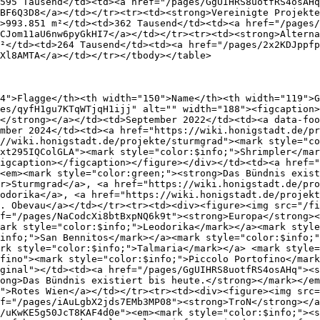
595 Tausend</td><td><a href="/pages/GgUIHRS8uotfRS4osAHq
BF6Q3D8</a></td></tr><tr><td><strong>Vereinigte Projekte
>993.851 m²</td><td>362 Tausend</td><td><a href="/pages/
CJom11aU6nw6pyGkHI7</a></td></tr><tr><td><strong>Alterna
²</td><td>264 Tausend</td><td><a href="/pages/2x2KDJppfp
Xl8AMTA</a></td></tr></tbody></table>

4">Flagge</th><th width="150">Name</th><th width="119">G
es/qyfH1gu7KTqWTjqH1ijj" alt="" width="188"><figcaption>
</strong></a></td><td>September 2022</td><td><a data-foo
mber 2024</td><td><a href="https://wiki.honigstadt.de/pr
//wiki.honigstadt.de/projekte/sturmgrad"><mark style="co
xt295IQColGLA"><mark style="color:$info;">Shrimpler</mar
igcaption></figcaption></figure></div></td><td><a href="
<em><mark style="color:green;"><strong>Das Bündnis exist
r>Sturmgrad</a>, <a href="https://wiki.honigstadt.de/pro
odorika</a>, <a href="https://wiki.honigstadt.de/projekt
. Obevau</a></td></tr><tr><td><div><figure><img src="/fi
f="/pages/NaCodcXi8btBxpNQ6k9t"><strong>Europa</strong><
ark style="color:$info;">Leodorika</mark></a><mark style
info;">San Bennitos</mark></a><mark style="color:$info;"
rk style="color:$info;">Talmaria</mark></a> <mark style=
fino"><mark style="color:$info;">Piccolo Portofino</mark
ginal"></td><td><a href="/pages/GgUIHRS8uotfRS4osAHq"><s
ong>Das Bündnis existiert bis heute.</strong></mark></em
">Rotes Wien</a></td></tr><tr><td><div><figure><img src=
f="/pages/iAuLgbX2jds7EMb3MP08"><strong>TroN</strong></a
/uKwKE5g50JcT8KAF4d0e"><em><mark style="color:$info;"><s