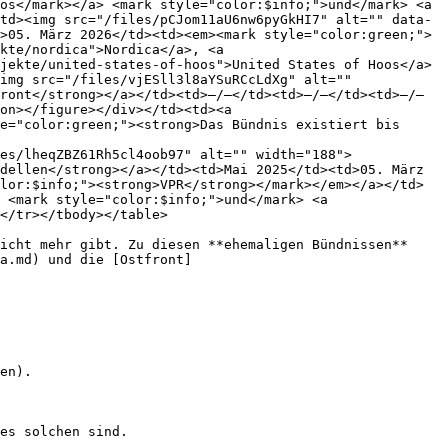
os</mark></a> <mark style="color:$info;">und</mark> <a 
td><img src="/files/pCJom11aU6nw6pyGkHI7" alt="" data-
>05. März 2026</td><td><em><mark style="color:green;">
kte/nordica">Nordica</a>, <a 
jekte/united-states-of-hoos">United States of Hoos</a> 
img src="/files/vjESll3l8aYSuRCcLdXg" alt="" 
ront</strong></a></td><td>–/–</td><td>–/–</td><td>–/–
on></figure></div></td><td><a 
e="color:green;"><strong>Das Bündnis existiert bis 
es/lheqZBZ61Rh5cl4oob97" alt="" width="188">
dellen</strong></a></td><td>Mai 2025</td><td>05. März 
lor:$info;"><strong>VPR</strong></mark></em></a></td>
 <mark style="color:$info;">und</mark> <a 
</tr></tbody></table>

icht mehr gibt. Zu diesen **ehemaligen Bündnissen** 
a.md) und die [Ostfront]
en).

es solchen sind.
