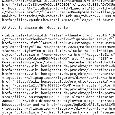
Wien<br></td><td>Kartellamt</td><td>655.976 m²</td><td>
href="/files/Js83tvAQVOCUqBF6Q3D8">/files/Js83tvAQVOCUq
of Hoos und Al-Tilldhabi</td><td>MinecraftABC_c</td><td
</td><td><a href="/files/pCJom11aU6nw6pyGkHI7">/files/p
und<br>Dinostadt</td><td>Kevin Ark Un</td><td>273.000 m
href="/files/VpHHhiEhcwYzIXl8AMTA">/files/VpHHhiEhcwYzI
## Alle Bündnisse der Geschichte

<table data-full-width="false"><thead><tr><th width="16
</tr></thead><tbody><tr><td><div><figure><img src="/fil
href="/pages/Jf9fjllWBut8XfHank1W"><strong>Grüner Osten
style="color:yellow;">September 2024</mark></a><br>Nove
</a><mark style="color:$info;">,</mark> <a href="https:
style="color:$info;">und</mark> <a href="/pages/SvIifcY
src="/files/pGVgkcpGBQhhWGirlKXY" alt="" width="188"><f
Coasts</strong></a></td><td>15. September 2024</td><td>
href="https://wiki.honigstadt.de/projekte/sturmgrad"><b
href="https://wiki.honigstadt.de/projekte/leodorika">Le
href="https://wiki.honigstadt.de/projekte/st-obevau">St
<figcaption></figcaption></figure></div></td><td><a hre
href="https://wiki.honigstadt.de/projekte/leodorika"><m
href="/pages/1u2xtTHTmJ09f0OwWQoM"><mark style="color:$
href="https://wiki.honigstadt.de/projekte/talmaria"><ma
href="https://wiki.honigstadt.de/projekte/piccolo-porto
src="/files/Js83tvAQVOCUqBF6Q3D8" alt="" data-size="ori
Januar 2026</td><td><em><mark style="color:green;"><str
Düsseldorf</a> und <a href="/pages/0qExCDcGAIbZymvk3CV5
<figcaption></figcaption></figure></div></td><td><a hre
style="color:$info;">⇒ Nachfolge</mark> <a href="/pages