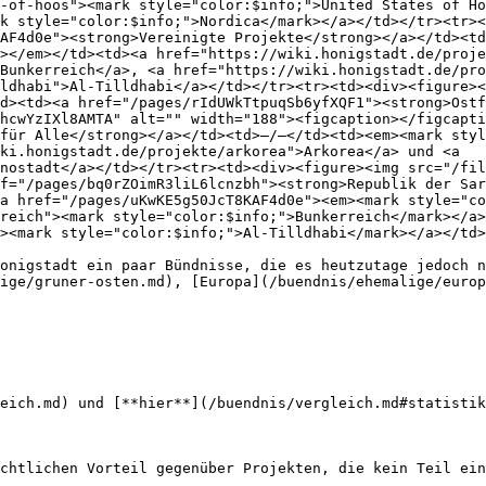
-of-hoos"><mark style="color:$info;">United States of Ho
k style="color:$info;">Nordica</mark></a></td></tr><tr><
AF4d0e"><strong>Vereinigte Projekte</strong></a></td><td
></em></td><td><a href="https://wiki.honigstadt.de/proje
Bunkerreich</a>, <a href="https://wiki.honigstadt.de/pro
ldhabi">Al-Tilldhabi</a></td></tr><tr><td><div><figure><
d><td><a href="/pages/rIdUWkTtpuqSb6yfXQF1"><strong>Ostf
hcwYzIXl8AMTA" alt="" width="188"><figcaption></figcapti
für Alle</strong></a></td><td>–/–</td><td><em><mark styl
ki.honigstadt.de/projekte/arkorea">Arkorea</a> und <a 
nostadt</a></td></tr><tr><td><div><figure><img src="/fil
f="/pages/bq0rZOimR3liL6lcnzbh"><strong>Republik der Sar
a href="/pages/uKwKE5g50JcT8KAF4d0e"><em><mark style="co
reich"><mark style="color:$info;">Bunkerreich</mark></a>
><mark style="color:$info;">Al-Tilldhabi</mark></a></td>
onigstadt ein paar Bündnisse, die es heutzutage jedoch n
ige/gruner-osten.md), [Europa](/buendnis/ehemalige/europ
eich.md) und [**hier**](/buendnis/vergleich.md#statistik
chtlichen Vorteil gegenüber Projekten, die kein Teil ein