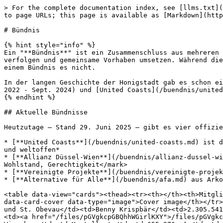
> For the complete documentation index, see [llms.txt](
to page URLs; this page is available as [Markdown](http
# Bündnis

{% hint style="info" %}

Ein "**Bündnis**" ist ein Zusammenschluss aus mehreren 
verfolgen und gemeinsame Vorhaben umsetzen. Während die
einem Bündnis es nicht.

In der langen Geschichte der Honigstadt gab es schon ei
2022 - Sept. 2024) und [United Coasts](/buendnis/united
{% endhint %}

## Aktuelle Bündnisse

Heutzutage – Stand 29. Juni 2025 – gibt es vier offizie
* [**United Coasts**](/buendnis/united-coasts.md) ist d
und weltoffen*

* [**Allianz Düssel-Wien**](/buendnis/allianz-dussel-wi
Wohlstand, Gerechtigkeit</mark>

* [**Vereinigte Projekte**](/buendnis/vereinigte-projek
* [**Alternative für Alle**](/buendnis/afa.md) aus Arko
<table data-view="cards"><thead><tr><th></th><th>Mitgli
data-card-cover data-type="image">Cover image</th></tr>
und St. Obevau</td><td>Benny Krispbär</td><td>2.305.541
<td><a href="/files/pGVgkcpGBQhhWGirlKXY">/files/pGVgkc