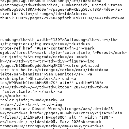
">/pages/GgUIHRS8uotfRS4osAHq</a></td><td><a 
</strong></td><td>Nordica, Bunkerreich, United States 
uKwKE5g50JcT8KAF4d0e">/pages/uKwKE5g50JcT8KAF4d0e</a>
tive für Alle</strong></td><td>Arkorea 
zbBE9kICDO">/pages/2x2KDJppfpzbBE9kICDO</a></td><td><a 
ründung</th><th width="139">Auflösung</th><th></th>
</figcaption></figure></div></td><td><a 
tnote-ref href="#user-content-fn-1"><mark 
ojekte/forest"><mark style="color:$info;">Forest</mark>
lor:$info;">Sturmgrad</mark></a> <mark 
k></a></td></tr><tr><td><div><figure><img 
/pages/N1ODmwKogddUbzHqJKCU"><strong>United 
iert bis heute.</strong></mark></em></td><td><a 
jekte/san-bennitos">San Bennitos</a>, <a 
e/shrimpler">Shrimpler</a> und <a 
les/WPRVmthQfeqkbMp55o7S" alt="" width="188">
/a></td><td>–/–</td><td>Oktober 2024</td><td><a 
="color:$info;">,</mark> <a 
>,</mark> <a 
"color:$info;">und</mark> <a 
></a></td></tr><tr><td><img 
trong>Allianz Düssel-Wien</strong></a></td><td>25. 
></td><td><a href="/pages/RL8WhHSXZVmrTGyxijzA">Klein 
"/files/Jj1AiSPaPxTTNwcg4SQQ" alt="" width="188">
></td><td>–/–</td><td>05. März 2026<br><mark 
trong>VPR</strong></mark></em></a></td><td><a 