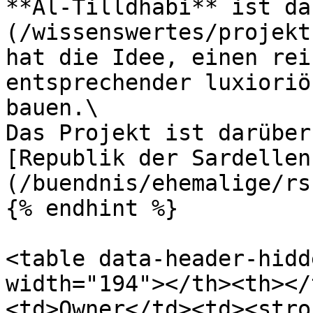
**Al-Tilldhabi** ist da
(/wissenswertes/projekt
hat die Idee, einen rei
entsprechender luxioriö
bauen.\

Das Projekt ist darüber
[Republik der Sardellen
(/buendnis/ehemalige/rs
{% endhint %}

<table data-header-hidd
width="194"></th><th></
<td>Owner</td><td><stro