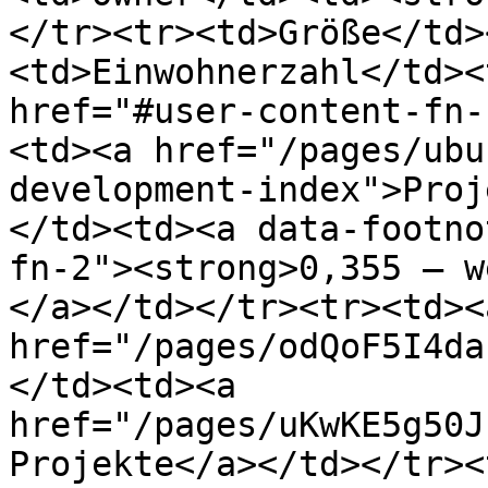
</tr><tr><td>Größe</td>
<td>Einwohnerzahl</td><
href="#user-content-fn-
<td><a href="/pages/ubu
development-index">Proj
</td><td><a data-footno
fn-2"><strong>0,355 – w
</a></td></tr><tr><td><a
href="/pages/odQoF5I4da
</td><td><a 
href="/pages/uKwKE5g50J
Projekte</a></td></tr><