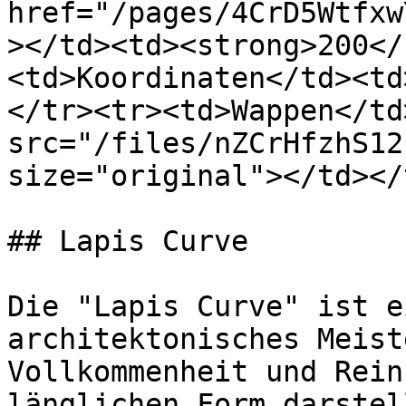
href="/pages/4CrD5Wtfxw
></td><td><strong>200</
<td>Koordinaten</td><td
</tr><tr><td>Wappen</td
src="/files/nZCrHfzhS12
size="original"></td></
## Lapis Curve

Die "Lapis Curve" ist e
architektonisches Meist
Vollkommenheit und Rein
länglichen Form darstel