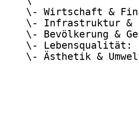
    \

    \- Wirtschaft & Finanzen: `0,142`\

    \- Infrastruktur & Erschließung: `0,537`\

    \- Bevölkerung & Gesellschaft: `0,041`\

    \- Lebensqualität: `0,320`\
