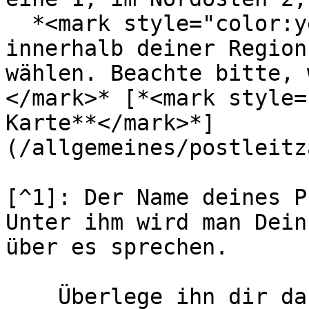
  *<mark style="color:yellow;">Du kannst dir also 
innerhalb deiner Region
wählen. Beachte bitte, 
</mark>* [*<mark style=
Karte**</mark>*]
(/allgemeines/postleitz
[^1]: Der Name deines P
Unter ihm wird man Dein
über es sprechen.

    Überlege ihn dir daher sehr gut.
