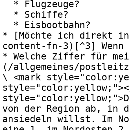
  * Flugzeuge?

  * Schiffe?

  * Eisbootbahn?

* [Möchte ich direkt in
content-fn-3)[^3] Wenn 
* Welche Ziffer für mei
(/allgemeines/postleitz
\ <mark style="color:ye
style="color:yellow;"><
style="color:yellow;">D
von der Region ab, in d
ansiedeln willst. Im No
eine 1, im Nordosten 2,