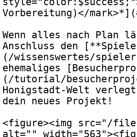
style="color:$success;"
Vorbereitung)</mark>*](
Wenn alles nach Plan lä
Anschluss den [**Spiele
(/wissenswertes/spieler
ehemaliges [Besucherpro
(/tutorial/besucherproj
Honigstadt-Welt verlegt
dein neues Projekt!

<figure><img src="/file
alt="" width="563"><fig