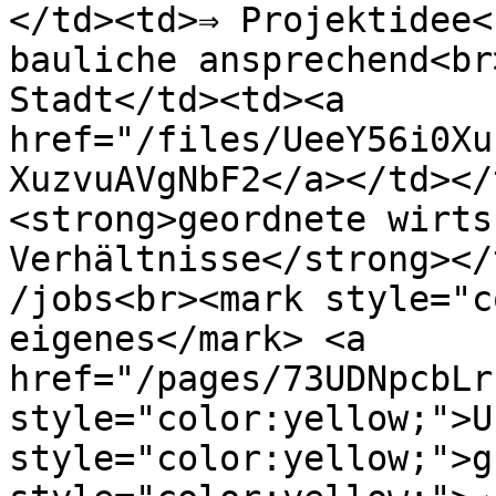
</td><td>⇒ Projektidee<
bauliche ansprechend<br
Stadt</td><td><a 
href="/files/UeeY56i0Xu
XuzvuAVgNbF2</a></td></
<strong>geordnete wirts
Verhältnisse</strong></
/jobs<br><mark style="c
eigenes</mark> <a 
href="/pages/73UDNpcbLr
style="color:yellow;">U
style="color:yellow;">g