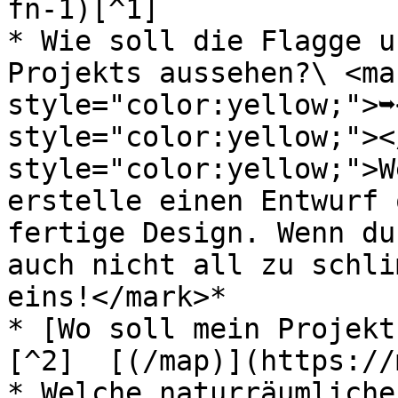
fn-1)[^1]

* Wie soll die Flagge u
Projekts aussehen?\ <mar
style="color:yellow;">➥
style="color:yellow;"><
style="color:yellow;">W
erstelle einen Entwurf 
fertige Design. Wenn du
auch nicht all zu schli
eins!</mark>*

* [Wo soll mein Projekt
[^2]  [(/map)](https://
* Welche naturräumliche