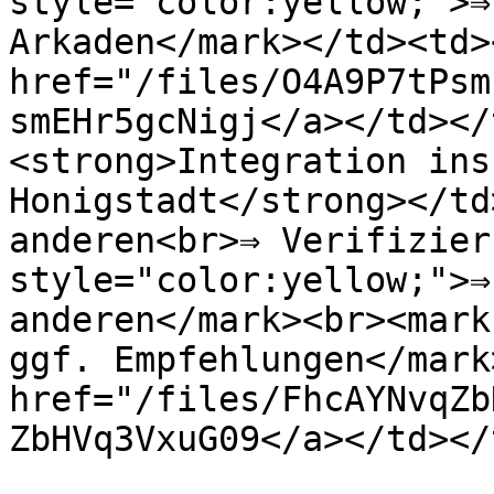
style="color:yellow;">⇒
Arkaden</mark></td><td><
href="/files/O4A9P7tPsm
smEHr5gcNigj</a></td></
<strong>Integration ins
Honigstadt</strong></td
anderen<br>⇒ Verifizier
style="color:yellow;">⇒
anderen</mark><br><mark
ggf. Empfehlungen</mark
href="/files/FhcAYNvqZb
ZbHVq3VxuG09</a></td></