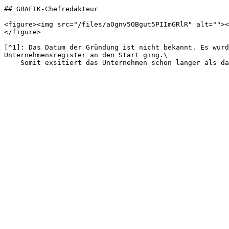
## GRAFIK-Chefredakteur

<figure><img src="/files/aOgnv5OBgut5PIImGRlR" alt=""><
</figure>

[^1]: Das Datum der Gründung ist nicht bekannt. Es wurd
Unternehmensregister an den Start ging.\
