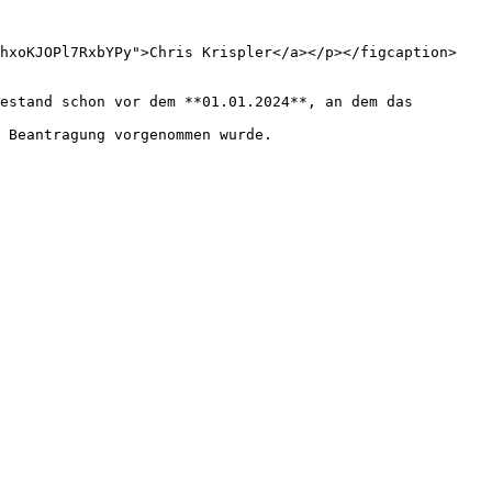
2hxoKJOPl7RxbYPy">Chris Krispler</a></p></figcaption>
estand schon vor dem **01.01.2024**, an dem das 