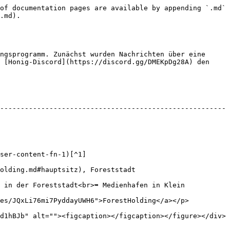
of documentation pages are available by appending `.md` 
.md).

ngsprogramm. Zunächst wurden Nachrichten über eine 
 [Honig-Discord](https://discord.gg/DMEKpDg28A) den 
-------------------------------------------------------
                            
 Foreststadt                            
 in der Foreststadt<br>➥ Medienhafen in Klein 
mi7PyddayUWH6">ForestHolding</a></p>               
Jb" alt=""><figcaption></figcaption></figure></div>      