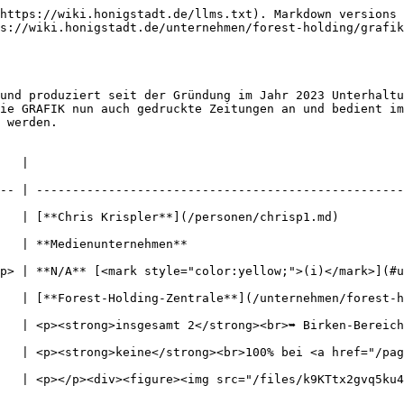
https://wiki.honigstadt.de/llms.txt). Markdown versions 
s://wiki.honigstadt.de/unternehmen/forest-holding/grafik
und produziert seit der Gründung im Jahr 2023 Unterhaltu
ie GRAFIK nun auch gedruckte Zeitungen an und bedient im
 werden.

            
-- | ---------------------------------------------------
hrisp1.md)                                                                      
                                                        
ark style="color:yellow;">(i)</mark>](#user-content-fn-1)[^1]            
rest-Holding-Zentrale**](/unternehmen/forest-holding.md#hauptsitz),
   | <p><strong>insgesamt 2</strong><br>➥ Birken-Bereich
<p><strong>keine</strong><br>100% bei <a href="/pages/JQxLi76
  | <p></p><div><figure><img src="/files/k9KTtx2gvq5ku4d1hB