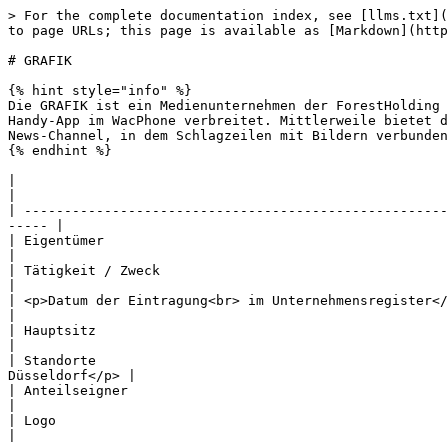
> For the complete documentation index, see [llms.txt](
to page URLs; this page is available as [Markdown](http
# GRAFIK

{% hint style="info" %}

Die GRAFIK ist ein Medienunternehmen der ForestHolding 
Handy-App im WacPhone verbreitet. Mittlerweile bietet d
News-Channel, in dem Schlagzeilen mit Bildern verbunden
{% endhint %}

|                                                         |                                                                                                     
|

| -----------------------------------------------------
----- |

| Eigentümer                                              | [**Chris Krispler**](/personen/c
|

| Tätigkeit / Zweck                                       | **Medienunternehmen**                                   
|

| <p>Datum der Eintragung<br> im Unternehmensregister</p> | **N/A** [<m
|

| Hauptsitz                                               | [**Fo
|

| Standorte                                            
Düsseldorf</p> |

| Anteilseigner                                           | 
|

| Logo                                                  
|
