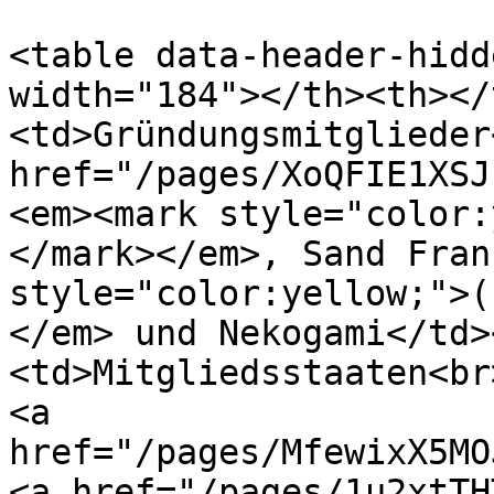
<table data-header-hidd
width="184"></th><th></
<td>Gründungsmitglieder
href="/pages/XoQFIE1XSJ
<em><mark style="color:
</mark></em>, Sand Fran
style="color:yellow;">(
</em> und Nekogami</td>
<td>Mitgliedsstaaten<br
<a 
href="/pages/MfewixX5MO
<a href="/pages/1u2xtTH