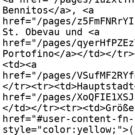
Bennitos</a>, <a 
href="/pages/z5FmFNRrYI
St. Obevau und <a 
href="/pages/qyerHfPZEz
Portofino</a></td></tr>
<td><a 
href="/pages/VSufMF2RYf
</tr><tr><td>Hauptstadt
href="/pages/XoQFIE1XSJ
</td></tr><tr><td>Größe
href="#user-content-fn-
style="color:yellow;">(