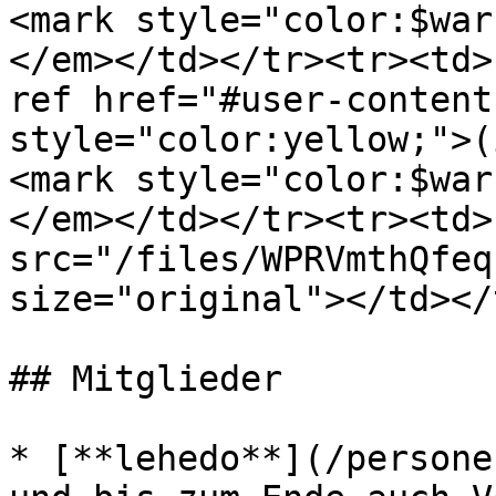
<mark style="color:$war
</em></td></tr><tr><td>
ref href="#user-content
style="color:yellow;">(
<mark style="color:$war
</em></td></tr><tr><td>
src="/files/WPRVmthQfeq
size="original"></td></
## Mitglieder

* [**lehedo**](/persone