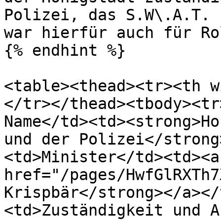
Polizei, das S.W\.A.T. 
war hierfür auch für Ro
{% endhint %}

<table><thead><tr><th w
</tr></thead><tbody><tr
Name</td><td><strong>Ho
und der Polizei</strong
<td>Minister</td><td><a 
href="/pages/HwfGlRXTh7
Krispbär</strong></a></
<td>Zuständigkeit und A