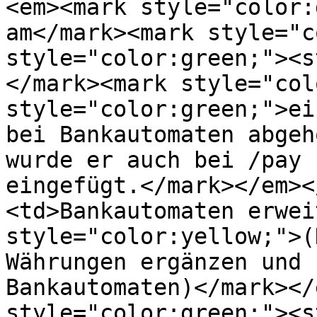
<em><mark style="color:
am</mark><mark style="c
style="color:green;"><s
</mark><mark style="col
style="color:green;">ei
bei Bankautomaten abgeh
wurde er auch bei /pay 
eingefügt.</mark></em><
<td>Bankautomaten erwei
style="color:yellow;">(
Währungen ergänzen und 
Bankautomaten)</mark></
style="color:green;"><s