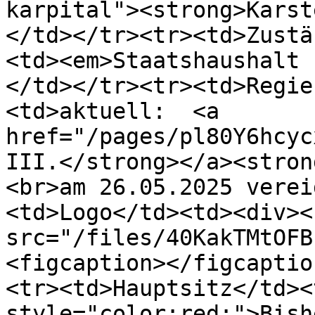
karpital"><strong>Karst
</td></tr><tr><td>Zustä
<td><em>Staatshaushalt 
</td></tr><tr><td>Regie
<td>aktuell:  <a 
href="/pages/pl80Y6hcyc
III.</strong></a><stron
<br>am 26.05.2025 verei
<td>Logo</td><td><div><
src="/files/40KakTMtOFB
<figcaption></figcaptio
<tr><td>Hauptsitz</td><
style="color:red;">Bish