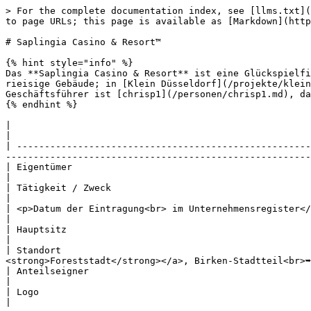
> For the complete documentation index, see [llms.txt](
to page URLs; this page is available as [Markdown](http
# Saplingia Casino & Resort™

{% hint style="info" %}

Das **Saplingia Casino & Resort** ist eine Glückspielfi
rieisige Gebäude; in [Klein Düsseldorf](/projekte/klein
Geschäftsführer ist [chrisp1](/personen/chrisp1.md), da
{% endhint %}

|                                                         |                                                                                                                                                                                      
|

| -----------------------------------------------------
-------------------------------------------------------
| Eigentümer                                              | [**Chris Krispler**](/personen/chrisp1.md)                                     
|

| Tätigkeit / Zweck                                       | **Casino**                                                                                                                                     
|

| <p>Datum der Eintragung<br> im Unternehmensregister</p> | **N/A** [<mark style="color:yellow;">(i)</mark>
|

| Hauptsitz                                               | [**Foreststadt**](/projekte/forest.md#foreststadt),
|

| Standort                                             
<strong>Foreststadt</strong></a>, Birken-Stadtteil<br>➥
| Anteilseigner                                           | <p><strong>keine</strong><br>10
|

| Logo                                                    | <img src="/files/4AGcZ3O5hAwWOvLq0NkX" alt="" data-s
|
