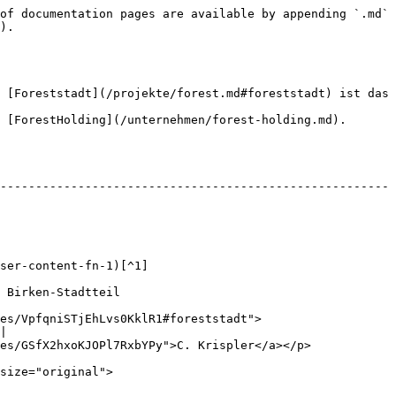
of documentation pages are available by appending `.md` 
).

 [Foreststadt](/projekte/forest.md#foreststadt) ist das 
 [ForestHolding](/unternehmen/forest-holding.md).

-------------------------------------------------------
                                          
                                   
es/VpfqniSTjEhLvs0KklR1#foreststadt">
|

                                                                          
                                 