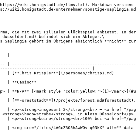
https://wiki.honigstadt.de/llms.txt). Markdown versions 
s://wiki.honigstadt.de/unternehmen/sonstige/saplingia.md
rma, die mit zwei Fillialen Glücksspiel anbietet. In der
-dusseldorf.md) befindet sich ein Ableger.\

s Saplingia gehört im Übrigens absichtlich **nicht** zur
                  
-- | ---------------------------------------------------
------------------------------------- |

                                                                                                                        
                                                        
](#user-content-fn-1)[^1]                                                                                     
 Birken-Stadtteil                                                                                                
   | <p><strong>insgesamt 2</strong><br> ➥ <a href="/pag
 <strong>Shadowstraße</strong>, in Klein Düsseldorf</p> 
0% bei <a href="/pages/GSfX2hxoKJOPl7RxbYPy">C. Krispler</a></p>                              
ize="original">                                                                                                   