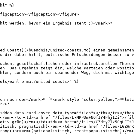
hl" %}

figcaption></figcaption></figure>

hlt werden, bevor ein Ergebnis steht ;)</mark>*

ed Coasts](/buendnis/united-coasts.md) einen gemeinsamen
s dir dabei hilft, politische Entscheidungen besser zu v
schen, gesellschaftlichen oder infrastrukturellen Themen
en. Das Ergebnis zeigt dir, welche Parteien oder Positio
hlen, sondern auch ein spannender Weg, dich mit wichtige
ols/wahl-o-mat/united-coasts>" %}

ch nach dem</mark>* [*<mark style="color:yellow;">**letz
rk>*

idden data-card-cover data-type="files"></th></tr></thea
</em></td><td><a href="/files/L7MPPDmFNQfIY4PhjIZi">/fil
ativ-grün)</em></td><td><a href="/files/CZdty7Ix5CqLETtJ
itisch, pragmatisch)</em></td><td><a href="/files/LGZHn
rong><br><em>(nationalistisch, rechtspopulistischn)</em>