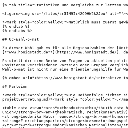
{% tab title="Statistiken und Vergleiche zur letzten Wa
<figure><img src="/files/zr5IN9Ii42O9HW2k2Jou" alt=""><
*<mark style="color:yellow;">Natürlich muss zuerst gewä
{% endtab %}

{% endtabs %}

## UC-Wahl-o-mat

Zu dieser Wahl gab es für alle Regionalwahlen der [Unit
[**www.honigstadt.de**](https://www.honigstadt.de/), da
Es stellt dir eine Reihe von Fragen zu aktuellen politi
Positionen verschiedener Parteien oder Gruppen verglich
Wahl-o-mat ist nicht nur eine Orientierungshilfe für Wa
{% embed url="<https://www.honigstadt.de/interaktive-to
## Parteien

*<mark style="color:yellow;">Die Reihenfolge richtet si
projektvertretung.md)*<mark style="color:yellow;">.</ma
<table data-view="cards"><thead><tr><th></th><th data-h
Union</strong><br><em>(theokratisch, rechtskonservativ)
<strong>Leodorika Naturfreunde</strong><br><em>(konserv
<strong>Einrichtungspartei</strong><br><em>(ordnungspol
</tr><tr><td><strong>Leodorikanischen Nationalisten</st