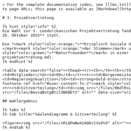
> For the complete documentation index, see [llms.txt](
to page URLs; this page is available as [Markdown](http
# 3. Projektvertretung

{% hint style="info" %}

Die Wahl zur 3. Leodorikanischen Projektvertretung fand
26. Oktober 2025** statt.

Die *<mark style="color:orange;">**Krisplisch Soziale U
</mark><mark style="color:orange;">der Stimmen</mark> u
style="color:green;">**Naturfreunden**</mark> in einer 
projektvertretung.md).

{% endhint %}

<table data-search="false"><thead><tr><th></th><th></th
<td>Mitglieder</td><td>99</td></tr><tr><td>Bürgermeist
<td>Regierungskoalition</td><td><strong>Gold-Grün</stro
footnote-ref href="#user-content-fn-2"><mark style="col
<tr><td>Sitzverteilung</td><td><img src="/files/86dlRsL
src="/files/BavsqButgBtzlUNEBEY2" alt="" data-size="ori
## Wahlergebnis

{% tabs %}

{% tab title="Säulendiagramm & Sitzverteilung" %}

<figure><img src="/files/xRiQPwNw4zAQ6s13s0td" alt=""><
{% endtab %}
