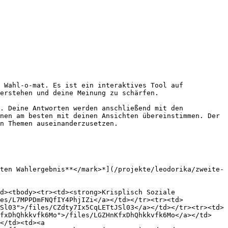
 Wahl-o-mat. Es ist ein interaktives Tool auf 
erstehen und deine Meinung zu schärfen.

. Deine Antworten werden anschließend mit den 
nen am besten mit deinen Ansichten übereinstimmen. Der 
n Themen auseinanderzusetzen.

ten Wahlergebnis**</mark>*](/projekte/leodorika/zweite-
d><tbody><tr><td><strong>Krisplisch Soziale 
es/L7MPPDmFNQfIY4PhjIZi</a></td></tr><tr><td>
Sl03">/files/CZdty7Ix5CqLETtJSl03</a></td></tr><tr><td>
KfxDhQhkkvfk6Mo">/files/LGZHnKfxDhQhkkvfk6Mo</a></td>
</td><td><a 