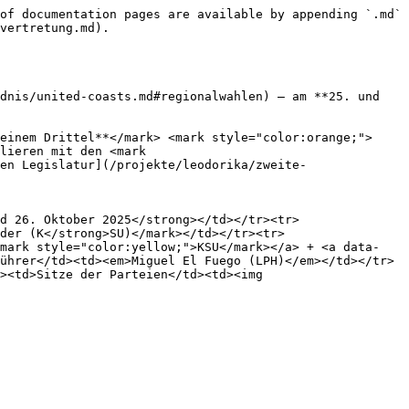
of documentation pages are available by appending `.md` 
vertretung.md).

dnis/united-coasts.md#regionalwahlen) – am **25. und 
einem Drittel**</mark> <mark style="color:orange;">
lieren mit den <mark 
en Legislatur](/projekte/leodorika/zweite-
d 26. Oktober 2025</strong></td></tr><tr>
der (K</strong>SU)</mark></td></tr><tr>
<mark style="color:yellow;">KSU</mark></a> + <a data-
ührer</td><td><em>Miguel El Fuego (LPH)</em></td></tr>
><td>Sitze der Parteien</td><td><img 