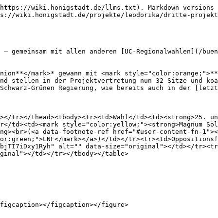
https://wiki.honigstadt.de/llms.txt). Markdown versions 
s://wiki.honigstadt.de/projekte/leodorika/dritte-projekt
 – gemeinsam mit allen anderen [UC-Regionalwahlen](/buen
nion**</mark>* gewann mit <mark style="color:orange;">**
nd stellen in der Projektvertretung nun 32 Sitze und koa
Schwarz-Grünen Regierung, wie bereits auch in der [letzt
></tr></thead><tbody><tr><td>Wahl</td><td><strong>25. un
er</td><td><mark style="color:yellow;"><strong>Magnum Söl
ng><br>(<a data-footnote-ref href="#user-content-fn-1">
or:green;">LNF</mark></a>)</td></tr><tr><td>Oppositionsf
bjTI7iDxy1Ryh" alt="" data-size="original"></td></tr><tr
ginal"></td></tr></tbody></table>

figcaption></figcaption></figure>
