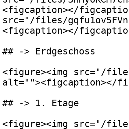
<figcaption></figcaptio
src="/files/gqfu1ov5FVn
<figcaption></figcaptio
## -> Erdgeschoss

<figure><img src="/file
alt=""><figcaption></fi
## -> 1. Etage

<figure><img src="/file