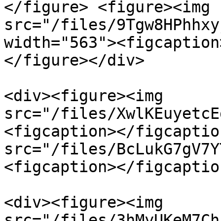
</figure> <figure><img 
src="/files/9Tgw8HPhhxy
width="563"><figcaption
</figure></div>

<div><figure><img 
src="/files/XwlKEuyetcE
<figcaption></figcaptio
src="/files/BcLukG7gV7Y
<figcaption></figcaptio
<div><figure><img 
src="/files/3hMyUKeM7Ch