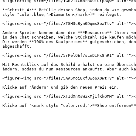
<figure><img src="/files/1GbvTxCmnrRO9lurp8Qw" alt=""><
**Schritt 4:** Befülle deinen Shop, indem du wie gewohn
style="color:blue;">Diamanten</mark>)* reinlegst.

<figure><img src="/files/xTSH3cByn0Dqms8oaTtv" alt=""><
Andere Spieler können dann die ***Ressource** (hier: <m
in den Chat schreiben, welche Stückzahl sie kaufen möch
Dir werden **100% des Kaufpreises** gutgeschrieben, den
abgeschafft.

<figure><img src="/files/5rPelQEf7sLnDIPx8nR1" alt=""><
Mit Rechtsklick auf das Schild erhälst du eine Übersich
ändern, sodass du nun Ressourcen ankaufst. Aber auch ka
<figure><img src="/files/5AASmoi8xfUwo6X0WtTV" alt=""><
Klicke auf "Ändern" und gib den neuen Preis ein.

<figure><img src="/files/XTIdXnXsWzxMjifKkOMM" alt=""><