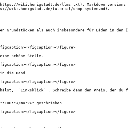
https://wiki.honigstadt.de/llms.txt). Markdown versions 
s://wiki.honigstadt.de/tutorial/shop-system.md).

en Grundstücken als auch insbesondere für Läden in den [
figcaption></figcaption></figure>

eine schöne Stelle.

figcaption></figcaption></figure>

in die Hand

figcaption></figcaption></figure>

hälst,  `Linksklick` . Schreibe dann den Preis, den du f
**100**</mark>" geschrieben.

figcaption></figcaption></figure>
