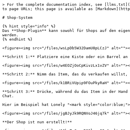
> For the complete documentation index, see [llms.txt](
to page URLs; this page is available as [Markdown](http
# Shop-System

{% hint style="info" %}

Das **Shop-Plugin** kann sowohl für Shops auf den eigen
werden.

{% endhint %}

<figure><img src="/files/wsLpDb5W32DamU8pLCzJ" alt=""><
**Schritt 1:** Platziere eine Kiste oder ein Barrel an 
<figure><img src="/files/w4EOZjOoCpKivzLx1vZV" alt=""><
**Schritt 2:** Nimm das Item, das du verkaufen willst, 
<figure><img src="/files/k1BRiVUpip9FOuPkyRaH" alt=""><
**Schritt 3:** Drücke, während du das Item in der Hand 
Chat.

Hier im Beispiel hat Lonely "<mark style="color:blue;">
<figure><img src="/files/jgBJyJk9RQNVoJ46jq7k" alt=""><
**Der Shop ist nun erstellt!**
