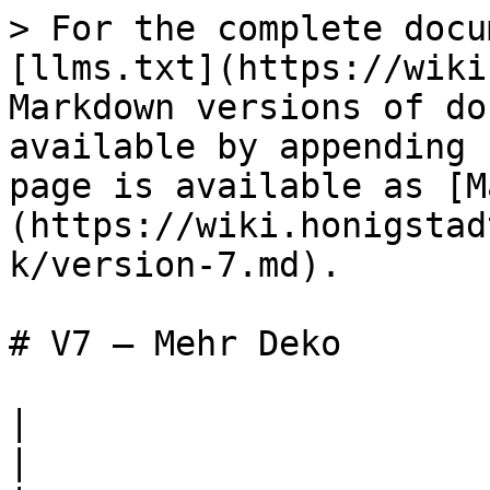
> For the complete docu
[llms.txt](https://wiki
Markdown versions of do
available by appending 
page is available as [M
(https://wiki.honigstad
k/version-7.md).

# V7 – Mehr Deko

|                                                   
|                                                                                                                                                                                                                                                                                                                                                             