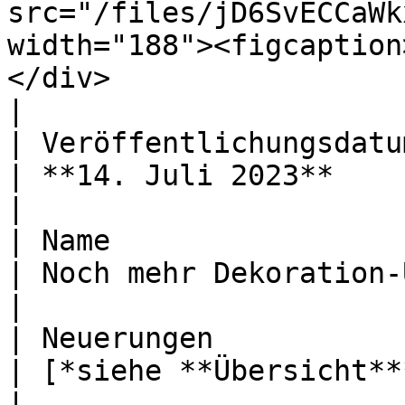
src="/files/jD6SvECCaWk
width="188"><figcaption
</div>                                                                                                                                                                                                                                             
|

| Veröffentlichungsdatum                          
| **14. Juli 2023**                                                                                                                                                                                                                                                                                                                                           
|

| Name                                              
| Noch mehr Dekoration-Update                                                                                                                                                                                                                                                          
|

| Neuerungen                                        
| [*siehe **Übersicht***](#ubersicht)                                                                                                                                                                                      
|
