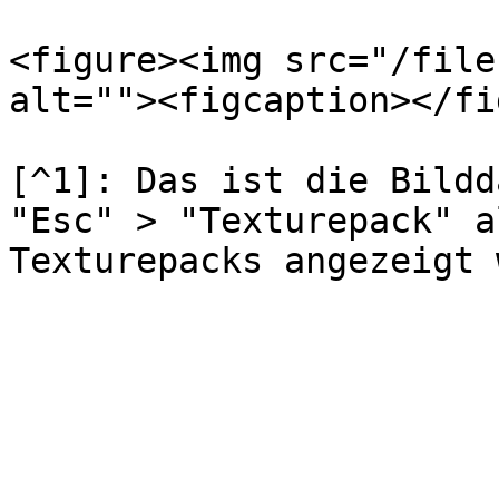
<figure><img src="/file
alt=""><figcaption></fi
[^1]: Das ist die Bildd
"Esc" > "Texturepack" a