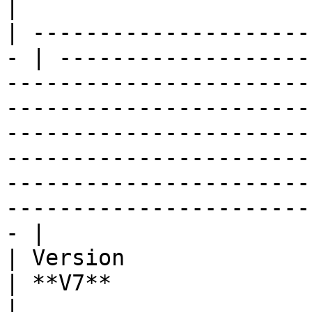
|

| ---------------------
- | -------------------
-----------------------
-----------------------
-----------------------
-----------------------
-----------------------
-----------------------
- |

| Version                                           
| **V7**                                                                                                                                                                                                                                                                                                                                                      
|
