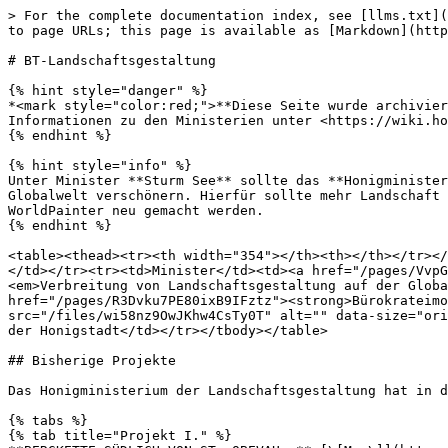
> For the complete documentation index, see [llms.txt](
to page URLs; this page is available as [Markdown](http
# BT-Landschaftsgestaltung

{% hint style="danger" %}

*<mark style="color:red;">**Diese Seite wurde archivier
Informationen zu den Ministerien unter <https://wiki.ho
{% endhint %}

{% hint style="info" %}

Unter Minister **Sturm See** sollte das **Honigminister
Globalwelt verschönern. Hierfür sollte mehr Landschaft 
WorldPainter neu gemacht werden.

{% endhint %}

<table><thead><tr><th width="354"></th><th></th></tr></
</td></tr><tr><td>Minister</td><td><a href="/pages/VvpG
<em>Verbreitung von Landschaftsgestaltung auf der Globa
href="/pages/R3Dvku7PE80ixB9IFztz"><strong>Bürokrateimo
src="/files/wi58nz9OwJKhw4CsTy0T" alt="" data-size="ori
der Honigstadt</td></tr></tbody></table>

## Bisherige Projekte

Das Honigministerium der Landschaftsgestaltung hat in d
{% tabs %}

{% tab title="Projekt I." %}
