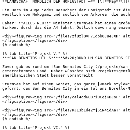
**LANDSCHAFT NÖRDLICH DER HONIGSTADT –** [\[**Map**\]](
Ein Dorn im Auge jedes Besuchers der Honigstadt ist die
westlich von Nekogami und südlich von Arkorea, die auch
Daher: **ALLES NEU!** Minister SturmSee hat einen große
Birken, durch das die A4 führt. Östlich davon angrenzen
<div><figure><img src="/files/zfBzlQVF7Idbb0J8eJXH" alt
</figcaption></figure></div>

{% endtab %}

{% tab title="Projekt V." %}

***SAN BENNITOS HILLS*****&#x20;RUND UM SAN BENNITOS CI
Zuvor gab es rund um [San Bennitos City](/projekte/san-
geterraformtes Land. Daher wünschte sich Projekteigentü
amerikanischen Stadt besser vorantreibt.

SturmSee hat auf einem Gebiet, das ganze [<mark style="
geformt, das San Bennitos City in ein Tal ans Borello-M
<div><figure><img src="/files/cel4qd6CD7iUCqjKDJoF" alt
</figcaption></figure></div>

<div><figure><img src="/files/KJE3b1de2Yj5iN4idAaT" alt
</figcaption></figure></div>

{% endtab %}

{% tab title="Projekt VI." %}
