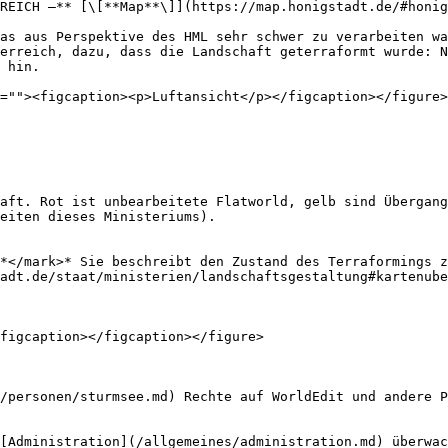
REICH –** [\[**Map**\]](https://map.honigstadt.de/#honig
as aus Perspektive des HML sehr schwer zu verarbeiten wa
erreich, dazu, dass die Landschaft geterraformt wurde: N
 hin.

=""><figcaption><p>Luftansicht</p></figcaption></figure>
aft. Rot ist unbearbeitete Flatworld, gelb sind Übergang
eiten dieses Ministeriums).

*</mark>* Sie beschreibt den Zustand des Terraformings z
adt.de/staat/ministerien/landschaftsgestaltung#kartenube
figcaption></figcaption></figure>

/personen/sturmsee.md) Rechte auf WorldEdit und andere P
[Administration](/allgemeines/administration.md) überwac