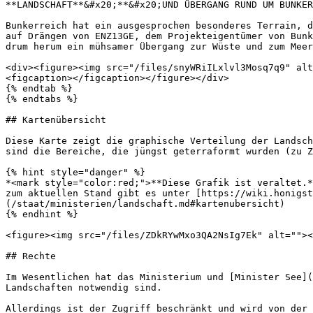
**LANDSCHAFT**&#x20;**&#x20;UND ÜBERGANG RUND UM BUNKER
Bunkerreich hat ein ausgesprochen besonderes Terrain, d
auf Drängen von ENZ13GE, dem Projekteigentümer von Bunk
drum herum ein mühsamer Übergang zur Wüste und zum Meer
<div><figure><img src="/files/snyWRiILxlvl3Mosq7q9" alt
<figcaption></figcaption></figure></div>

{% endtab %}

{% endtabs %}

## Kartenübersicht

Diese Karte zeigt die graphische Verteilung der Landsch
sind die Bereiche, die jüngst geterraformt wurden (zu Z
{% hint style="danger" %}

*<mark style="color:red;">**Diese Grafik ist veraltet.*
zum aktuellen Stand gibt es unter [https://wiki.honigst
(/staat/ministerien/landschaft.md#kartenubersicht)

{% endhint %}

<figure><img src="/files/ZDkRYwMxo3QA2NsIg7Ek" alt=""><
## Rechte

Im Wesentlichen hat das Ministerium und [Minister See](
Landschaften notwendig sind.

Allerdings ist der Zugriff beschränkt und wird von der 