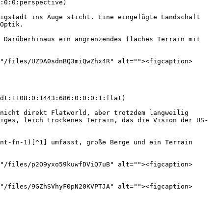
:0:0:perspective)

igstadt ins Auge sticht. Eine eingefügte Landschaft 
Optik.

 Darüberhinaus ein angrenzendes flaches Terrain mit 
"/files/UZDA0sdnBQ3miQwZhx4R" alt=""><figcaption>
dt:1108:0:1443:686:0:0:0:1:flat)

nicht direkt Flatworld, aber trotzdem langweilig 
iges, leich trockenes Terrain, das die Vision der US-
nt-fn-1)[^1] umfasst, große Berge und ein Terrain 
"/files/p2O9yxo59kuwfDViQ7uB" alt=""><figcaption>
"/files/9GZhSVhyF0pN20KVPTJA" alt=""><figcaption>