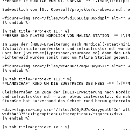
**BERGKETTE SÜDLICH VON ST. OBEVAU –** [\[Map\]](https:
Südwestlich von [St. Obevau](/projekte/st-obevau.md), e
<figure><img src="/files/WSfVdI0GL6igFQGxdqpl" alt="" w
{% endtab %}

{% tab title="Projekt II." %}

**BERGE UND PLATEU NÖRDLICH VON MALINA STATION –** [\[M
Im Zuge der [HBE3-Erweiterung nach Nordica](/staat/mini
(/staat/ministerien/verkehr-und-infrastruktur.md) wurde
Dort hat [SturmSee](/personen/sturmsee.md) dann das Geb
Fichtenwald wurden somit rund um Malina Station gebaut,
<figure><img src="/files/WY4g8PciZmqWCQvyMSJ1" alt="" w
{% endtab %}

{% tab title="Projekt III." %}

**LANDSCHAFT RUND UM DIE ZUGSTRECKE DES HBE3 –** [\[**M
Gleichermaßen im Zuge der [HBE3-Erweiterung nach Nordic
und-infrastruktur.md) – aber etwas zeitversetzt, da näh
SturmSee hat kurzerhand das Gebiet rund herum geterrafo
<div><figure><img src="/files/hO6jRU7dKoiyyqatU4Xn" alt
width="375"><figcaption></figcaption></figure></div>

{% endtab %}

{% tab title="Projekt IV." %}
