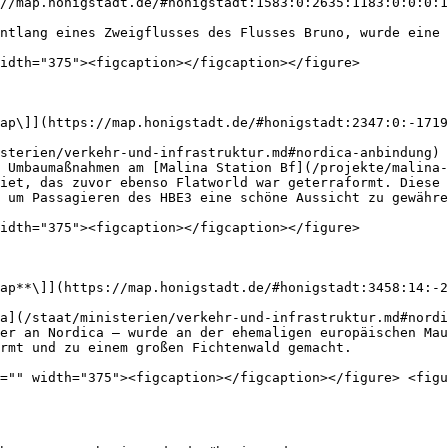
//map.honigstadt.de/#honigstadt:1583:0:2635:1183:0:0:0:1
ntlang eines Zweigflusses des Flusses Bruno, wurde eine 
idth="375"><figcaption></figcaption></figure>

ap\]](https://map.honigstadt.de/#honigstadt:2347:0:-1719
sterien/verkehr-und-infrastruktur.md#nordica-anbindung) 
 Umbaumaßnahmen am [Malina Station Bf](/projekte/malina-
iet, das zuvor ebenso Flatworld war geterraformt. Diese 
 um Passagieren des HBE3 eine schöne Aussicht zu gewähre
idth="375"><figcaption></figcaption></figure>

ap**\]](https://map.honigstadt.de/#honigstadt:3458:14:-2
a](/staat/ministerien/verkehr-und-infrastruktur.md#nord
er an Nordica – wurde an der ehemaligen europäischen Mau
rmt und zu einem großen Fichtenwald gemacht.

="" width="375"><figcaption></figcaption></figure> <figu