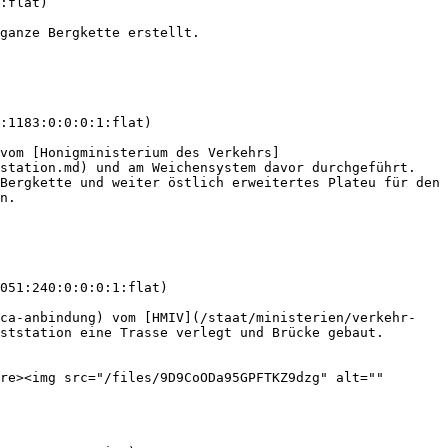
:flat)

ganze Bergkette erstellt.

:1183:0:0:0:1:flat)

vom [Honigministerium des Verkehrs]
station.md) und am Weichensystem davor durchgeführt. 
Bergkette und weiter östlich erweitertes Plateu für den 
n.

051:240:0:0:0:1:flat)

ica-anbindung) vom [HMIV](/staat/ministerien/verkehr-
ststation eine Trasse verlegt und Brücke gebaut. 
re><img src="/files/9D9CoODa95GPFTKZ9dzg" alt="" 