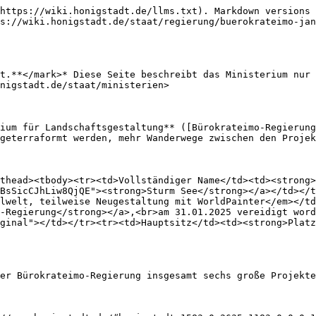
https://wiki.honigstadt.de/llms.txt). Markdown versions 
s://wiki.honigstadt.de/staat/regierung/buerokrateimo-jan
t.**</mark>* Diese Seite beschreibt das Ministerium nur 
nigstadt.de/staat/ministerien>

ium für Landschaftsgestaltung** ([Bürokrateimo-Regierung
geterraformt werden, mehr Wanderwege zwischen den Projek
thead><tbody><tr><td>Vollständiger Name</td><td><strong>
BsSicCJhLiw8QjQE"><strong>Sturm See</strong></a></td></t
lwelt, teilweise Neugestaltung mit WorldPainter</em></td
-Regierung</strong></a>,<br>am 31.01.2025 vereidigt word
ginal"></td></tr><tr><td>Hauptsitz</td><td><strong>Platz
er Bürokrateimo-Regierung insgesamt sechs große Projekte