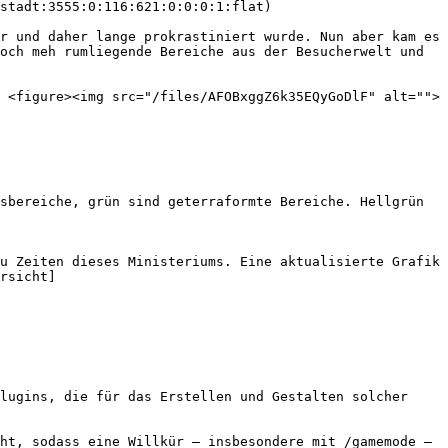
stadt:3555:0:116:621:0:0:0:1:flat)

r und daher lange prokrastiniert wurde. Nun aber kam es 
och meh rumliegende Bereiche aus der Besucherwelt und 
 <figure><img src="/files/AFOBxggZ6k35EQyGoDlF" alt="">
sbereiche, grün sind geterraformte Bereiche. Hellgrün 
u Zeiten dieses Ministeriums. Eine aktualisierte Grafik 
rsicht]
lugins, die für das Erstellen und Gestalten solcher 
ht, sodass eine Willkür – insbesondere mit /gamemode – 