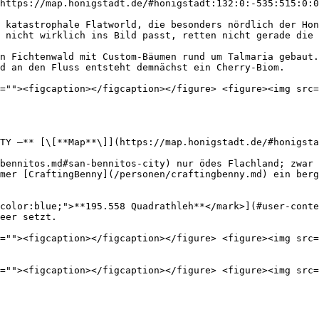
https://map.honigstadt.de/#honigstadt:132:0:-535:515:0:0
 katastrophale Flatworld, die besonders nördlich der Hon
 nicht wirklich ins Bild passt, retten nicht gerade die 
n Fichtenwald mit Custom-Bäumen rund um Talmaria gebaut.
d an den Fluss entsteht demnächst ein Cherry-Biom.

=""><figcaption></figcaption></figure> <figure><img src=
TY –** [\[**Map**\]](https://map.honigstadt.de/#honigsta
bennitos.md#san-bennitos-city) nur ödes Flachland; zwar 
mer [CraftingBenny](/personen/craftingbenny.md) ein berg
color:blue;">**195.558 Quadrathleh**</mark>](#user-conte
eer setzt.

=""><figcaption></figcaption></figure> <figure><img src=
=""><figcaption></figcaption></figure> <figure><img src=