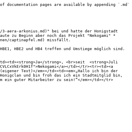
of documentation pages are available by appending `.md` 
/3-aera-arkonius.md)" bei und hatte der Honigstadt 
aute zu Beginn aber noch das Projekt "Nekogami" *
nen/captinapfel.md) missfällt.

HBE1, HBE2 und HB4 treffen und Umstiege möglich sind.

td><td><strong>Ja</strong>, <br>seit  <strong>Juli 
CVLCxVkErk0H1f">Nekogami</a></td></tr><tr><td><a 
(eigener Text)</em></td><td><em>„Hallo ich bin der 
Honigclan und bin froh das ich ein Stadtmitglid bin, 
m ein guter Mitarbeiter zu sein!“</em></td></tr>