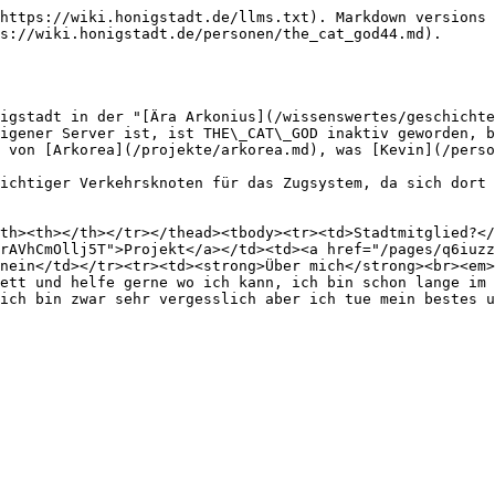
https://wiki.honigstadt.de/llms.txt). Markdown versions 
s://wiki.honigstadt.de/personen/the_cat_god44.md).

igstadt in der "[Ära Arkonius](/wissenswertes/geschichte
igener Server ist, ist THE\_CAT\_GOD inaktiv geworden, b
 von [Arkorea](/projekte/arkorea.md), was [Kevin](/perso
ichtiger Verkehrsknoten für das Zugsystem, da sich dort 
th><th></th></tr></thead><tbody><tr><td>Stadtmitglied?</
rAVhCmOllj5T">Projekt</a></td><td><a href="/pages/q6iuzz
nein</td></tr><tr><td><strong>Über mich</strong><br><em>
ett und helfe gerne wo ich kann, ich bin schon lange im 
ich bin zwar sehr vergesslich aber ich tue mein bestes u