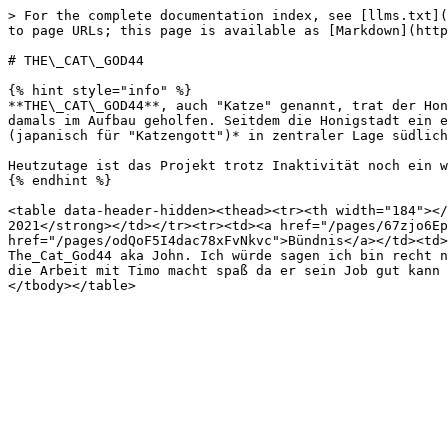
> For the complete documentation index, see [llms.txt](
to page URLs; this page is available as [Markdown](http
# THE\_CAT\_GOD44

{% hint style="info" %}

**THE\_CAT\_GOD44**, auch "Katze" genannt, trat der Hon
damals im Aufbau geholfen. Seitdem die Honigstadt ein e
(japanisch für "Katzengott")* in zentraler Lage südlich
Heutzutage ist das Projekt trotz Inaktivität noch ein w
{% endhint %}

<table data-header-hidden><thead><tr><th width="184"></
2021</strong></td></tr><tr><td><a href="/pages/67zjo6Ep
href="/pages/odQoF5I4dac78xFvNkvc">Bündnis</a></td><td>
The_Cat_God44 aka John. Ich würde sagen ich bin recht n
die Arbeit mit Timo macht spaß da er sein Job gut kann 