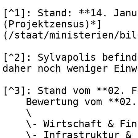
[^1]: Stand: **14. Janu
(Projektzensus)*]
(/staat/ministerien/bil
[^2]: Sylvapolis befind
daher noch weniger Einw
[^3]: Stand vom **02. F
    Bewertung vom **02. Februar 2026**:\

    \

    \- Wirtschaft & Finanzen: `0,540`\

    \- Infrastruktur & Erschließung: `0,488`\
