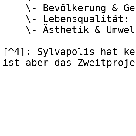
    \- Bevölkerung & Gesellschaft: `0,075`\

    \- Lebensqualität: `0,260`\

    \- Ästhetik & Umwelt: `0,440`

[^4]: Sylvapolis hat ke