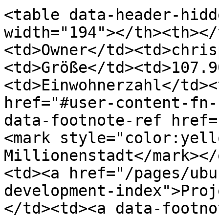
<table data-header-hidd
width="194"></th><th></
<td>Owner</td><td>chris
<td>Größe</td><td>107.9
<td>Einwohnerzahl</td><
href="#user-content-fn-
data-footnote-ref href=
<mark style="color:yell
Millionenstadt</mark></
<td><a href="/pages/ubu
development-index">Proj
</td><td><a data-footno