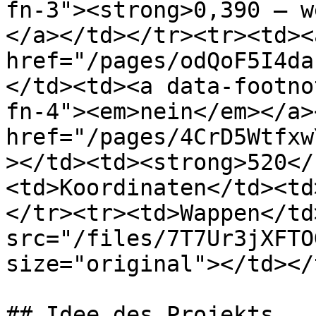
fn-3"><strong>0,390 – w
</a></td></tr><tr><td><a
href="/pages/odQoF5I4da
</td><td><a data-footno
fn-4"><em>nein</em></a>
href="/pages/4CrD5Wtfxw
></td><td><strong>520</
<td>Koordinaten</td><td
</tr><tr><td>Wappen</td
src="/files/7T7Ur3jXFTO
size="original"></td></
## Idee des Projekts
