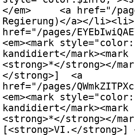
</em>     <a href="/pag
Regierung)</a></li><li>
href="/pages/EYEbIwiQAElAz9W
<em><mark style="color:
kandidiert</mark><mark 
<strong>*</strong></mar
</strong>]  <a 
href="/pages/QWmkZITPXc1UK
<em><mark style="color:
kandidiert</mark><mark 
<strong>*</strong></mar
[<strong>VI.</strong>] <