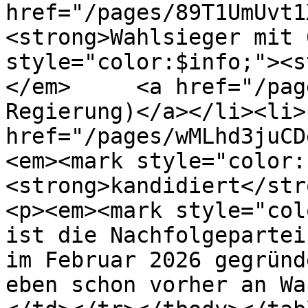
href="/pages/89T1UmUvt1XUrS
<strong>Wahlsieger mit 
style="color:$info;"><s
</em>     <a href="/pag
Regierung)</a></li><li>
href="/pages/wMLhd3juCDeLpr
<em><mark style="color:
<strong>kandidiert</str
<p><em><mark style="col
ist die Nachfolgepartei
im Februar 2026 gegründ
eben schon vorher an Wa