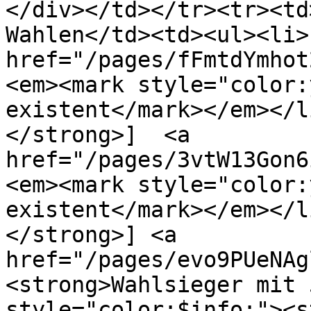
</div></td></tr><tr><td
Wahlen</td><td><ul><li>
href="/pages/fFmtdYmhot2Xg4
<em><mark style="color:
existent</mark></em></l
</strong>]  <a 
href="/pages/3vtW13Gon6i04
<em><mark style="color:
existent</mark></em></l
</strong>] <a 
href="/pages/evo9PUeNAglqf2
<strong>Wahlsieger mit 
style="color:$info;"><s