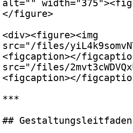
alt="" width="375"><fig
</figure>

<div><figure><img 
src="/files/yiL4k9somvN
<figcaption></figcaptio
src="/files/2mvt3cWDVQx
<figcaption></figcaptio
***

## Gestaltungsleitfaden
