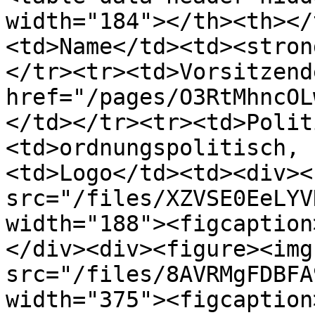
width="184"></th><th></
<td>Name</td><td><stron
</tr><tr><td>Vorsitzend
href="/pages/O3RtMhncOL
</td></tr><tr><td>Polit
<td>ordnungspolitisch, 
<td>Logo</td><td><div><
src="/files/XZVSE0EeLYV
width="188"><figcaption
</div><div><figure><img 
src="/files/8AVRMgFDBFA
width="375"><figcaption