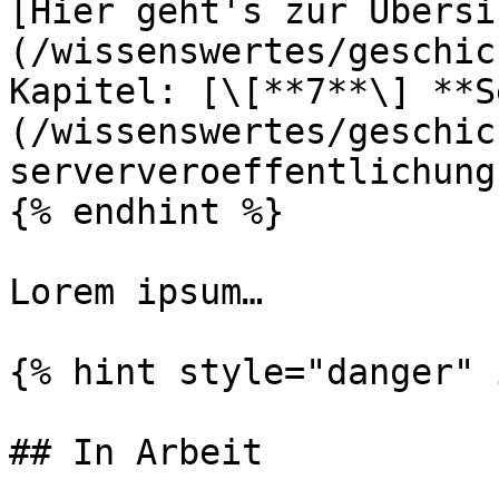
[Hier geht's zur Übersi
(/wissenswertes/geschic
Kapitel: [\[**7**\] **S
(/wissenswertes/geschic
serververoeffentlichung
{% endhint %}

Lorem ipsum…

{% hint style="danger" 
## In Arbeit
