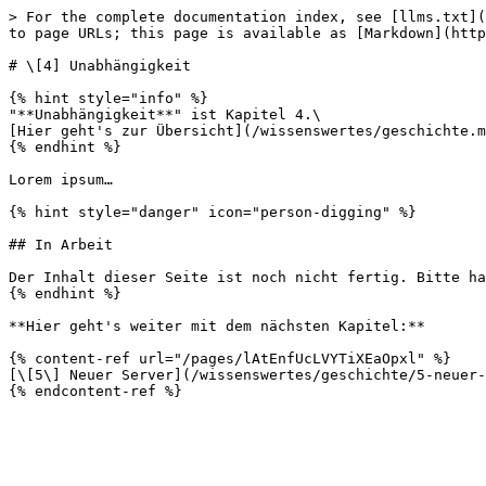
> For the complete documentation index, see [llms.txt](
to page URLs; this page is available as [Markdown](http
# \[4] Unabhängigkeit

{% hint style="info" %}

"**Unabhängigkeit**" ist Kapitel 4.\

[Hier geht's zur Übersicht](/wissenswertes/geschichte.m
{% endhint %}

Lorem ipsum…

{% hint style="danger" icon="person-digging" %}

## In Arbeit

Der Inhalt dieser Seite ist noch nicht fertig. Bitte ha
{% endhint %}

**Hier geht's weiter mit dem nächsten Kapitel:**

{% content-ref url="/pages/lAtEnfUcLVYTiXEaOpxl" %}

[\[5\] Neuer Server](/wissenswertes/geschichte/5-neuer-