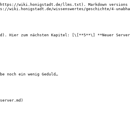
https://wiki.honigstadt.de/llms.txt). Markdown versions 
s://wiki.honigstadt.de/wissenswertes/geschichte/4-unabha
d). Hier zum nächsten Kapitel: [\[**5**\] **Neuer Server
be noch ein wenig Geduld…

server.md)
