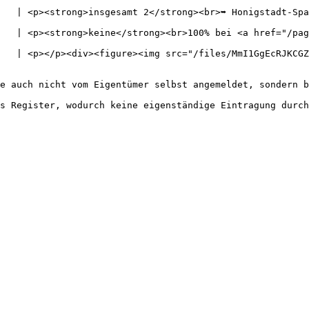
  | <p><strong>insgesamt 2</strong><br>➥ Honigstadt-Spawn<
  | <p><strong>keine</strong><br>100% bei <a href="/pages/
   | <p></p><div><figure><img src="/files/MmI1GgEcRJKCGZ
e auch nicht vom Eigentümer selbst angemeldet, sondern b