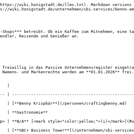
https://wiki.honigstadt.de/llms.txt). Markdown versions 
s://wiki.honigstadt.de/unternehmen/sbi-services/benno-am
-Shops*** betreibt. Ob ein Kaffee zum Mitnehmen, eine ta
endler, Reisende und Genießer an.

 freiwillig in das Passive Unternehmensregister eingetra
 Namens- und Markenrechte werden am **01.01.2026** frei.

            
-- | ---------------------------------------------------
sonen/craftingbenny.md)                                                           
                                             
<mark style="color:yellow;">(i)</mark>](#user-content-fn-1)[^1]        
SBC+ Business Tower**](/unternehmen/sbi-services.md#hauptsitz), S