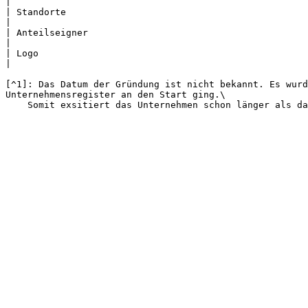
|

| Standorte                                             
|

| Anteilseigner                                         
|

| Logo                                                 
|

[^1]: Das Datum der Gründung ist nicht bekannt. Es wurd
Unternehmensregister an den Start ging.\
