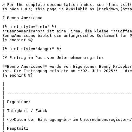
> For the complete documentation index, see [llms.txt](
to page URLs; this page is available as [Markdown](http
# Benno Americano

{% hint style="info" %}

**BennoAmericano** ist eine Firma, die kleine ***Coffee
BennoAmericano bietet ein umfangreiches Sortiment für P
{% endhint %}

{% hint style="danger" %}

## Eintrag im Passiven Unternehmensregister

**Benno Americano** wurde von Eigentümer Benny Krispbär
ist. Die Eintragung erfolgte am **02. Juli 2025** – die
{% endhint %}

|                                                         |                                                                                                
|

| -----------------------------------------------------
|

| Eigentümer                                              | [**Benny Krispbär**](/per
|

| Tätigkeit / Zweck                                       | **Gastronomie**                                               
|

| <p>Datum der Eintragung<br> im Unternehmensregister</p> | **N/A** [
|

| Hauptsitz                                               | [**