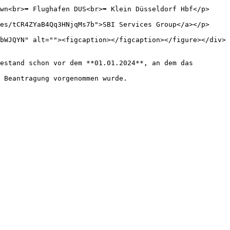
br>➥ Flughafen DUS<br>➥ Klein Düsseldorf Hbf</p>     
tCR4ZYaB4Qq3HNjqMs7b">SBI Services Group</a></p>     
bWJQYN" alt=""><figcaption></figcaption></figure></div> 
estand schon vor dem **01.01.2024**, an dem das 