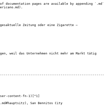
of documentation pages are available by appending `.md` 
ericano.md).

gesaktuelle Zeitung oder eine Zigarette – 
gen, weil das Unternehmen nicht mehr am Markt tätig 
------------------------------------------------------- 
                           
an Bennitos City                       