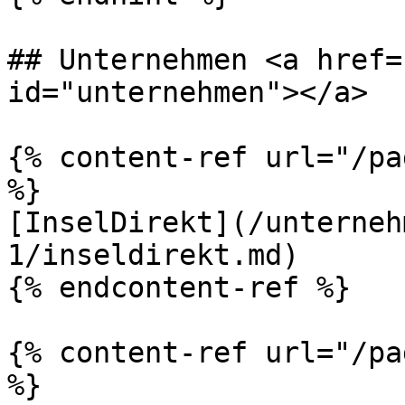
## Unternehmen <a href=
id="unternehmen"></a>

{% content-ref url="/pa
%}

[InselDirekt](/unterneh
1/inseldirekt.md)

{% endcontent-ref %}

{% content-ref url="/pa
%}
