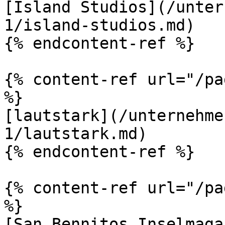
[Island Studios](/unter
1/island-studios.md)

{% endcontent-ref %}

{% content-ref url="/pa
%}

[lautstark](/unternehme
1/lautstark.md)

{% endcontent-ref %}

{% content-ref url="/pa
%}

[San Bennitos Inselmaga