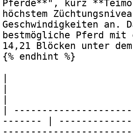
Pferde**", kurz **Teimo
höchstem Züchtungsnivea
Geschwindigkeiten an. D
bestmögliche Pferd mit 
14,21 Blöcken unter dem
{% endhint %}

|                                                         
|                                                                                                                                                                               
|

| ---------------------
------- | -------------
-----------------------