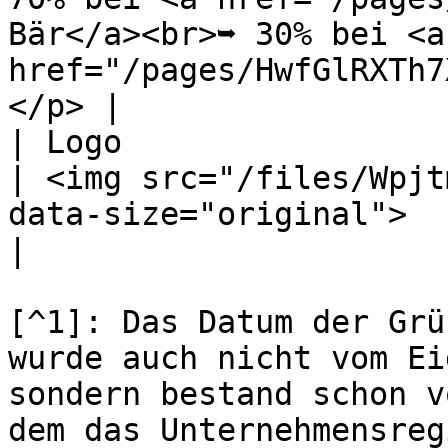
Bär</a><br>➥ 30% bei <a 
href="/pages/HwfGlRXTh7
</p> |

| Logo                                                    
| <img src="/files/Wpjt
data-size="original">                                                                                                           
|

[^1]: Das Datum der Grü
wurde auch nicht vom Ei
sondern bestand schon v
dem das Unternehmensreg