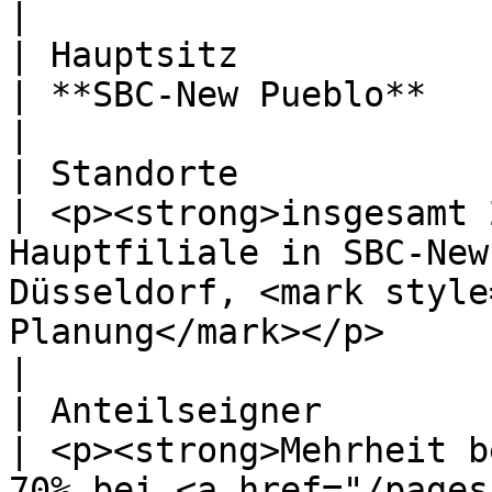
|

| Hauptsitz                                               
| **SBC-New Pueblo**                                                                                                                                                            
|

| Standorte                                               
| <p><strong>insgesamt 
Hauptfiliale in SBC-New
Düsseldorf, <mark style
Planung</mark></p>                                     
|

| Anteilseigner                                           
| <p><strong>Mehrheit b
70% bei <a href="/pages