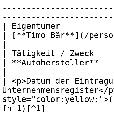
-----------------------
-----------------------
| Eigentümer                                              
| [**Timo Bär**](/personen/timobaer.md)                                                                 
|

| Tätigkeit / Zweck                                       
| **Autohersteller**                                                                                                                                                            
|

| <p>Datum der Eintragu
Unternehmensregister</p
style="color:yellow;">(
fn-1)[^1]                                                                                                      