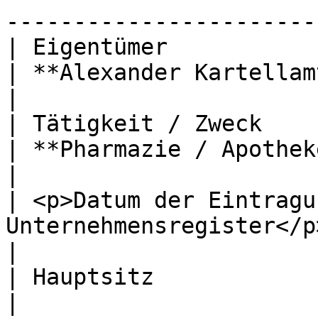
-----------------------
| Eigentümer                                              
| **Alexander Kartellamt**                                                                                                                                                                           
|

| Tätigkeit / Zweck                                       
| **Pharmazie / Apotheke**                                                                                                                                                                           
|

| <p>Datum der Eintragu
Unternehmensregister</p> | **23.11.2025**                                                                                                  
|

| Hauptsitz                                               
|                                                                                                                                                                                                                             