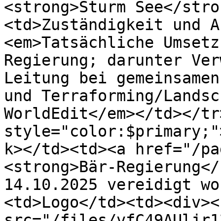
<strong>Sturm See</stro
<td>Zuständigkeit und A
<em>Tatsächliche Umsetz
Regierung; darunter Ver
Leitung bei gemeinsamen
und Terraforming/Landsc
WorldEdit</em></td></tr
style="color:$primary;"
k></td><td><a href="/pa
<strong>Bär-Regierung</
14.10.2025 vereidigt wo
<td>Logo</td><td><div><
src="/files/vfC49AUljr1