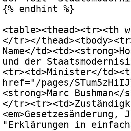
{% endhint %}

<table><thead><tr><th w
</tr></thead><tbody><tr
Name</td><td><strong>Ho
und der Staatsmodernisi
<tr><td>Minister</td><td
href="/pages/STum5zHiIJ
<strong>Marc Bushman</s
</tr><tr><td>Zuständigk
<em>Gesetzesänderung, J
"Erklärungen in einfach