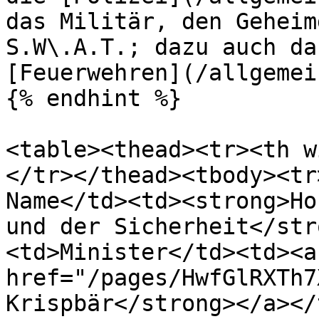
das Militär, den Geheim
S.W\.A.T.; dazu auch da
[Feuerwehren](/allgemei
{% endhint %}

<table><thead><tr><th w
</tr></thead><tbody><tr
Name</td><td><strong>Ho
und der Sicherheit</str
<td>Minister</td><td><a 
href="/pages/HwfGlRXTh7
Krispbär</strong></a></