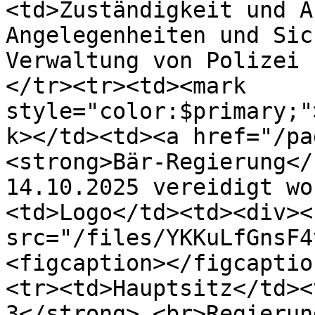
<td>Zuständigkeit und A
Angelegenheiten und Sic
Verwaltung von Polizei 
</tr><tr><td><mark 
style="color:$primary;"
k></td><td><a href="/pa
<strong>Bär-Regierung</
14.10.2025 vereidigt wo
<td>Logo</td><td><div><
src="/files/YKKuLfGnsF4
<figcaption></figcaptio
<tr><td>Hauptsitz</td><
3</strong>,<br>Regierun