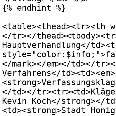
{% endhint %}

<table><thead><tr><th w
</tr></thead><tbody><tr
Hauptverhandlung</td><t
style="color:$info;">fa
</mark></em></td></tr><
Verfahrens</td><td><em>
<strong>Verfassungsklag
</td></tr><tr><td>Kläge
Kevin Koch</strong></td
<td><strong>Stadt Honig