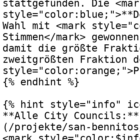
stattgefunden. Die <mark
style="color:blue;">**D
Wahl mit <mark style="c
Stimmen</mark> gewonnen
damit die größte Frakti
zweitgrößten Fraktion d
style="color:orange;">P
{% endhint %}

{% hint style="info" ic
**Alle City Councils:**
(/projekte/san-bennitos/
<mark style="color:$inf