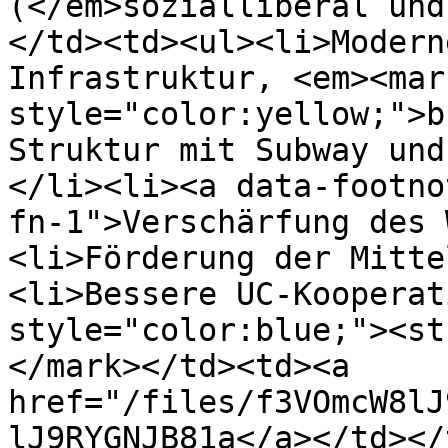
(</em>sozialliberal und
</td><td><ul><li>Modern
Infrastruktur, <em><mark
style="color:yellow;">b
Struktur mit Subway und
</li><li><a data-footno
fn-1">Verschärfung des 
<li>Förderung der Mitte
<li>Bessere UC-Kooperat
style="color:blue;"><st
</mark></td><td><a 
href="/files/f3VOmcW8lJ
lJ9RYGNJB81a</a></td></