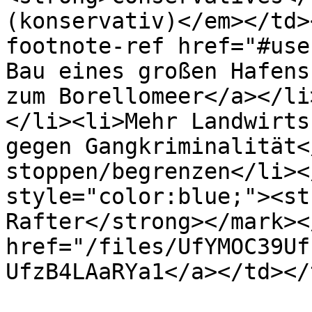
(konservativ)</em></td>
footnote-ref href="#use
Bau eines großen Hafens
zum Borellomeer</a></li
</li><li>Mehr Landwirts
gegen Gangkriminalität<
stoppen/begrenzen</li><
style="color:blue;"><st
Rafter</strong></mark><
href="/files/UfYMOC39Uf
UfzB4LAaRYa1</a></td></