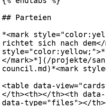
{% endtabs %}

## Parteien

*<mark style="color:yel
richtet sich nach dem</
style="color:yellow;">*
</mark>*](/projekte/san
council.md)*<mark style
<table data-view="cards
</th><th></th><th data-
data-type="files"></th>