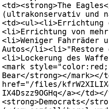
<td><strong>The Eagles<
(ultrakonservativ und n
<td><ul><li>Errichtung 
<li>Errichtung von mehr
<li>Weniger Fahrräder u
Autos</li><li>"Restore 
<li>Lockerung des Waffe
<mark style="color:red;
Bear</strong></mark></t
href="/files/kfrW2XILIX
IX4Dszz9OGHq</a></td></
<strong>Democrats</stro