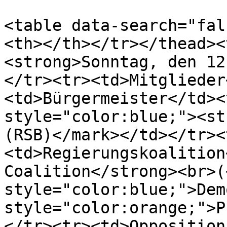
<table data-search="fal
<th></th></tr></thead><
<strong>Sonntag, den 12
</tr><tr><td>Mitglieder
<td>Bürgermeister</td><
style="color:blue;"><st
(RSB)</mark></td></tr><
<td>Regierungskoalition
Coalition</strong><br>(
style="color:blue;">Dem
style="color:orange;">P
</tr><tr><td>Opposition