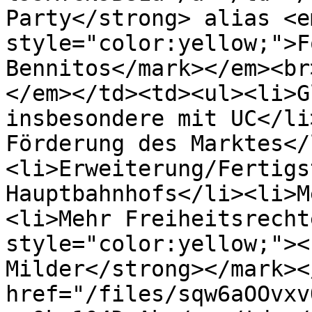
Party</strong> alias <e
style="color:yellow;">F
Bennitos</mark></em><br
</em></td><td><ul><li>G
insbesondere mit UC</li
Förderung des Marktes</
<li>Erweiterung/Fertigs
Hauptbahnhofs</li><li>M
<li>Mehr Freiheitsrecht
style="color:yellow;"><
Milder</strong></mark><
href="/files/sqw6aOOvxv