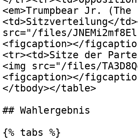
<em>Trumpbear Jr. (The 
<td>Sitzverteilung</td>
src="/files/JNEMi2mf8El
<figcaption></figcaptio
<tr><td>Sitze der Parte
<img src="/files/TA3D8Q
<figcaption></figcaptio
</tbody></table>

## Wahlergebnis

{% tabs %}
