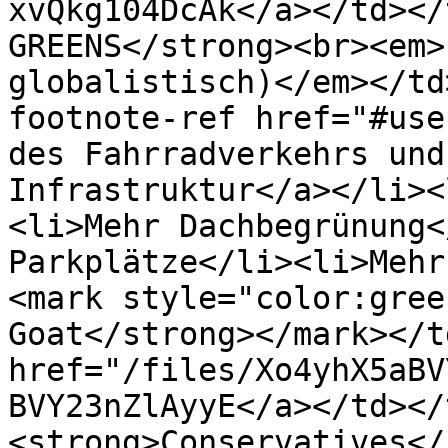
xvQkg104DcAk</a></td></
GREENS</strong><br><em>
globalistisch)</em></td
footnote-ref href="#use
des Fahrradverkehrs und
Infrastruktur</a></li><
<li>Mehr Dachbegrünung<
Parkplätze</li><li>Mehr
<mark style="color:gree
Goat</strong></mark></t
href="/files/Xo4yhX5aBV
BVY23nZlAyyE</a></td></
<strong>Conservatives</