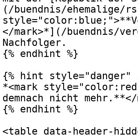
(/buendnis/ehemalige/rs
style="color:blue;">**V
</mark>*](/buendnis/ver
Nachfolger.

{% endhint %}

{% hint style="danger" 
*<mark style="color:red
demnach nicht mehr.**</
{% endhint %}

<table data-header-hidd