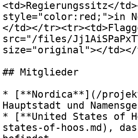
<td>Regierungssitz</td>
style="color:red;">in N
</td></tr><tr><td>Flagg
src="/files/Jj1AiSPaPxT
size="original"></td></
## Mitglieder

* [**Nordica**](/projek
Hauptstadt und Namensge
* [**United States of H
states-of-hoos.md), das