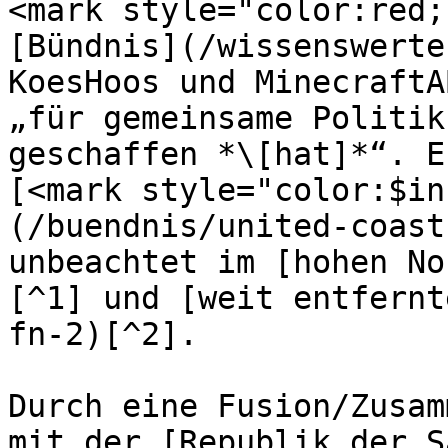
<mark style="color:red;
[Bündnis](/wissenswerte
KoesHoos und MinecraftA
„für gemeinsame Politik
geschaffen *\[hat]*“. E
[<mark style="color:$in
(/buendnis/united-coast
unbeachtet im [hohen No
[^1] und [weit entfernt
fn-2)[^2].

Durch eine Fusion/Zusam
mit der [Republik der S