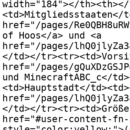
width="184"></th><th></
<td>Mitgliedsstaaten</t
href="/pages/Re0QBH8uRW
of Hoos</a> und <a 
href="/pages/lhQ0jlyZa3
</td></tr><tr><td>Vorsi
href="/pages/gQuXDzGSJP
und MinecraftABC_c</td>
<td>Hauptstadt</td><td><
href="/pages/lhQ0jlyZa3
</td></tr><tr><td>Größe
href="#user-content-fn-
style="color:yellow;">(