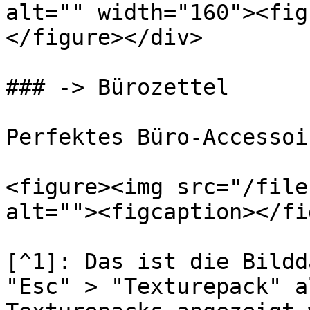
alt="" width="160"><fig
</figure></div>

### -> Bürozettel

Perfektes Büro-Accessoi
<figure><img src="/file
alt=""><figcaption></fi
[^1]: Das ist die Bildd
"Esc" > "Texturepack" a