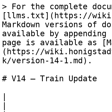
> For the complete docu
[llms.txt](https://wiki
Markdown versions of do
available by appending 
page is available as [M
(https://wiki.honigstad
k/version-14-1.md).

# V14 – Train Update

|                                                   
|                                                                                                                                                                                                                                                                                                                                                                                                                                                  