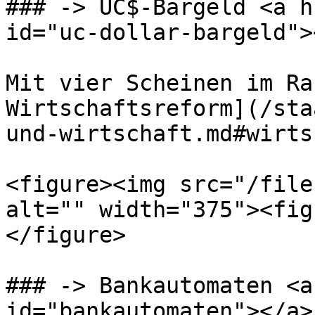
### -> UC$-Bargeld <a h
id="uc-dollar-bargeld"><
Mit vier Scheinen im Ra
Wirtschaftsreform](/sta
und-wirtschaft.md#wirts
<figure><img src="/file
alt="" width="375"><fig
</figure>

### -> Bankautomaten <a
id="bankautomaten"></a>
