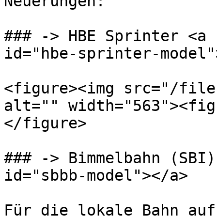
Neuerungen:

### -> HBE Sprinter <a 
id="hbe-sprinter-model"
<figure><img src="/file
alt="" width="563"><fig
</figure>

### -> Bimmelbahn (SBI)
id="sbbb-model"></a>

Für die lokale Bahn auf