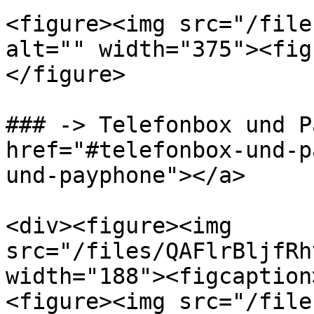
<figure><img src="/file
alt="" width="375"><fig
</figure>

### -> Telefonbox und P
href="#telefonbox-und-p
und-payphone"></a>

<div><figure><img 
src="/files/QAFlrBljfRh
width="188"><figcaption
<figure><img src="/file