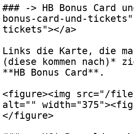
### -> HB Bonus Card un
bonus-card-und-tickets"
tickets"></a>

Links die Karte, die ma
(diese kommen nach)* zi
**HB Bonus Card**.

<figure><img src="/file
alt="" width="375"><fig
</figure>
